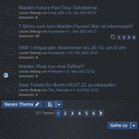
Maiden Future Past Tour Ticketbörse
Letzter Beitrag von
Gergi_993
«
10. Jun 2023 09:07
Antworten:
6
T-Shirts vom Iron Maiden Forum! Wer ist interessiert?
Letzter Beitrag von
Fayelander
«
1. Dez 2022 09:27
Antworten:
47
1
2
3
4
SWR 1-Hitparade: Abstimmen bis 20.10. um 8 Uhr
Letzter Beitrag von
Fayelander
«
19. Okt 2022 18:03
Antworten:
4
Maiden Shop nur eine Zahlart?
Letzter Beitrag von
Findhund
«
21. Sep 2022 11:52
Antworten:
3
Zwei Tickets für Berlin 04.07.22 zu verkaufen.
Letzter Beitrag von
The_Talisman
«
4. Jul 2022 13:51
Antworten:
1
Neues Thema
2
3
4
5
6
1
Nächste
127 Themen
Gehe zu