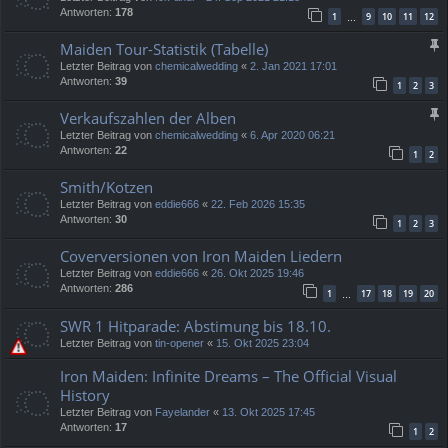
Antworten:
178
1
9
10
11
12
…
Maiden Tour-Statistik (Tabelle)
Letzter Beitrag von
chemicalwedding
«
2. Jan 2021 17:01
Antworten:
39
1
2
3
Verkaufszahlen der Alben
Letzter Beitrag von
chemicalwedding
«
6. Apr 2020 06:21
Antworten:
22
1
2
Smith/Kotzen
Letzter Beitrag von
eddie666
«
22. Feb 2026 15:35
Antworten:
30
1
2
3
Coverversionen von Iron Maiden Liedern
Letzter Beitrag von
eddie666
«
26. Okt 2025 19:46
Antworten:
286
1
17
18
19
20
…
SWR 1 Hitparade: Abstimung bis 18.10.
Letzter Beitrag von
tin-opener
«
15. Okt 2025 23:04
Iron Maiden: Infinite Dreams – The Official Visual
History
Letzter Beitrag von
Fayelander
«
13. Okt 2025 17:45
Antworten:
17
1
2