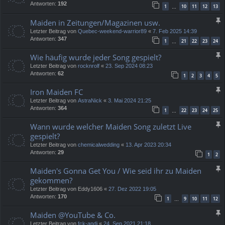
Antworten:
192
1
10
11
12
13
…
Maiden in Zeitungen/Magazinen usw.
Letzter Beitrag von
Quebec-weekend-warrior89
«
7. Feb 2025 14:39
Antworten:
347
1
21
22
23
24
…
Wie häufig wurde jeder Song gespielt?
Letzter Beitrag von
rocknrolf
«
23. Sep 2024 08:23
Antworten:
62
1
2
3
4
5
Iron Maiden FC
Letzter Beitrag von
AstraNick
«
3. Mai 2024 21:25
Antworten:
364
1
22
23
24
25
…
Wann wurde welcher Maiden Song zuletzt Live
gespielt?
Letzter Beitrag von
chemicalwedding
«
13. Apr 2023 20:34
Antworten:
29
1
2
Maiden's Gonna Get You / Wie seid ihr zu Maiden
gekommen?
Letzter Beitrag von
Eddy1606
«
27. Dez 2022 19:05
Antworten:
170
1
9
10
11
12
…
Maiden @YouTube & Co.
Letzter Beitrag von
fck-andi
«
24. Sep 2021 21:18