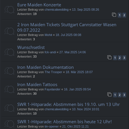
Eure Maiden Konzerte
Letzter Beitrag von
chemicalwedding
«
13. Sep 2025 08:26
Antworten:
19
1
2
2 Iron Maiden Tickets Stuttgart Cannstatter Wasen
09.07.2022
Letzter Beitrag von
Mohit
«
18. Jul 2025 08:08
Antworten:
3
Wunschsetlist
Letzter Beitrag von
fck-andi
«
27. Mai 2025 14:06
Antworten:
33
1
2
3
Iron Maiden Dokumentation
Letzter Beitrag von
The Trooper
«
18. Mär 2025 18:07
Antworten:
2
Iron Maiden Tattoos
Letzter Beitrag von
Fayelander
«
16. Jan 2025 09:54
Antworten:
30
1
2
3
SWR 1-Hitparade: Abstimmen bis 19.10. um 13 Uhr
Letzter Beitrag von
chemicalwedding
«
10. Nov 2024 10:01
Antworten:
10
SWR 1-Hitparade: Abstimmen bis heute 12 Uhr!
Letzter Beitrag von
tin-opener
«
21. Okt 2023 11:21