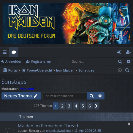
Such
Anmelden
Registrieren
ch
or
n
eg
S
Portal
Foren-Übersicht
Iron Maiden
Sonstiges
ne
en
m
ist
u
Sonstiges
llz
el
rie
c
Moderator:
Phantom
h
ug
de
re
Suche
Erweiterte Suc
Neues Thema
e
rif
n
n
2
3
4
5
6
1
Nächste
127 Themen
f
Themen
Maiden im Fernsehen-Thread
Letzter Beitrag von
chemicalwedding
«
11. Apr 2026 23:35