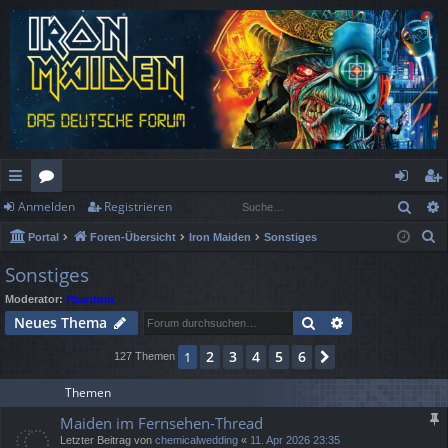
Such
Anmelden
Registrieren
ch
or
n
eg
S
Portal
Foren-Übersicht
Iron Maiden
Sonstiges
ne
en
m
ist
u
Sonstiges
llz
el
rie
c
Moderator:
Phantom
h
ug
de
re
Suche
Erweiterte Suc
Neues Thema
e
rif
n
n
2
3
4
5
6
1
Nächste
127 Themen
f
Themen
Maiden im Fernsehen-Thread
Letzter Beitrag von
chemicalwedding
«
11. Apr 2026 23:35