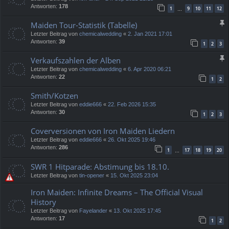
Antworten:
178
1
9
10
11
12
…
Maiden Tour-Statistik (Tabelle)
Letzter Beitrag von
chemicalwedding
«
2. Jan 2021 17:01
Antworten:
39
1
2
3
Verkaufszahlen der Alben
Letzter Beitrag von
chemicalwedding
«
6. Apr 2020 06:21
Antworten:
22
1
2
Smith/Kotzen
Letzter Beitrag von
eddie666
«
22. Feb 2026 15:35
Antworten:
30
1
2
3
Coverversionen von Iron Maiden Liedern
Letzter Beitrag von
eddie666
«
26. Okt 2025 19:46
Antworten:
286
1
17
18
19
20
…
SWR 1 Hitparade: Abstimung bis 18.10.
Letzter Beitrag von
tin-opener
«
15. Okt 2025 23:04
Iron Maiden: Infinite Dreams – The Official Visual
History
Letzter Beitrag von
Fayelander
«
13. Okt 2025 17:45
Antworten:
17
1
2