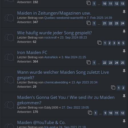
Antworten:
192
1
10
11
12
13
…
Maiden in Zeitungen/Magazinen usw.
Letzter Beitrag von
Quebec-weekend-warrior89
«
7. Feb 2025 14:39
Antworten:
347
1
21
22
23
24
…
Wie häufig wurde jeder Song gespielt?
Letzter Beitrag von
rocknrolf
«
23. Sep 2024 08:23
Antworten:
62
1
2
3
4
5
Iron Maiden FC
Letzter Beitrag von
AstraNick
«
3. Mai 2024 21:25
Antworten:
364
1
22
23
24
25
…
Wann wurde welcher Maiden Song zuletzt Live
gespielt?
Letzter Beitrag von
chemicalwedding
«
13. Apr 2023 20:34
Antworten:
29
1
2
Maiden's Gonna Get You / Wie seid ihr zu Maiden
gekommen?
Letzter Beitrag von
Eddy1606
«
27. Dez 2022 19:05
Antworten:
170
1
9
10
11
12
…
Maiden @YouTube & Co.
Letzter Beitrag von
fck-andi
«
24. Sep 2021 21:18