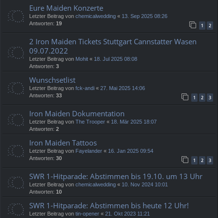
Eure Maiden Konzerte
Letzter Beitrag von
chemicalwedding
«
13. Sep 2025 08:26
Antworten:
19
1
2
2 Iron Maiden Tickets Stuttgart Cannstatter Wasen
09.07.2022
Letzter Beitrag von
Mohit
«
18. Jul 2025 08:08
Antworten:
3
Wunschsetlist
Letzter Beitrag von
fck-andi
«
27. Mai 2025 14:06
Antworten:
33
1
2
3
Iron Maiden Dokumentation
Letzter Beitrag von
The Trooper
«
18. Mär 2025 18:07
Antworten:
2
Iron Maiden Tattoos
Letzter Beitrag von
Fayelander
«
16. Jan 2025 09:54
Antworten:
30
1
2
3
SWR 1-Hitparade: Abstimmen bis 19.10. um 13 Uhr
Letzter Beitrag von
chemicalwedding
«
10. Nov 2024 10:01
Antworten:
10
SWR 1-Hitparade: Abstimmen bis heute 12 Uhr!
Letzter Beitrag von
tin-opener
«
21. Okt 2023 11:21