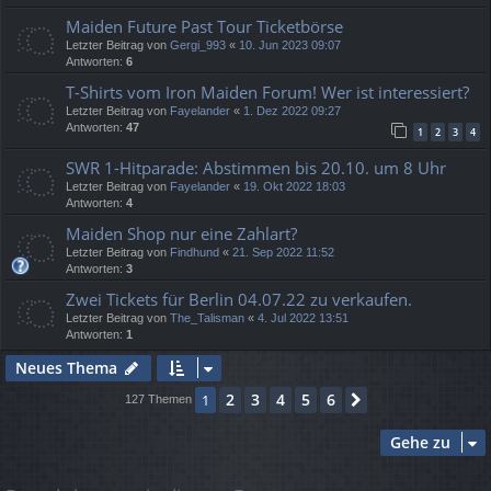
Maiden Future Past Tour Ticketbörse
Letzter Beitrag von
Gergi_993
«
10. Jun 2023 09:07
Antworten:
6
T-Shirts vom Iron Maiden Forum! Wer ist interessiert?
Letzter Beitrag von
Fayelander
«
1. Dez 2022 09:27
Antworten:
47
1
2
3
4
SWR 1-Hitparade: Abstimmen bis 20.10. um 8 Uhr
Letzter Beitrag von
Fayelander
«
19. Okt 2022 18:03
Antworten:
4
Maiden Shop nur eine Zahlart?
Letzter Beitrag von
Findhund
«
21. Sep 2022 11:52
Antworten:
3
Zwei Tickets für Berlin 04.07.22 zu verkaufen.
Letzter Beitrag von
The_Talisman
«
4. Jul 2022 13:51
Antworten:
1
Neues Thema
2
3
4
5
6
1
Nächste
127 Themen
Gehe zu