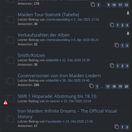
Antworten:
178
1
9
10
11
12
…
Maiden Tour-Statistik (Tabelle)
Letzter Beitrag von
chemicalwedding
«
2. Jan 2021 17:01
Antworten:
39
1
2
3
Verkaufszahlen der Alben
Letzter Beitrag von
chemicalwedding
«
6. Apr 2020 06:21
Antworten:
22
1
2
Smith/Kotzen
Letzter Beitrag von
eddie666
«
22. Feb 2026 15:35
Antworten:
30
1
2
3
Coverversionen von Iron Maiden Liedern
Letzter Beitrag von
eddie666
«
26. Okt 2025 19:46
Antworten:
286
1
17
18
19
20
…
SWR 1 Hitparade: Abstimung bis 18.10.
Letzter Beitrag von
tin-opener
«
15. Okt 2025 23:04
Iron Maiden: Infinite Dreams – The Official Visual
History
Letzter Beitrag von
Fayelander
«
13. Okt 2025 17:45
Antworten:
17
1
2