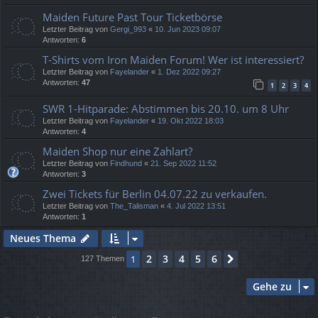
Maiden Future Past Tour Ticketbörse
Letzter Beitrag von
Gergi_993
«
10. Jun 2023 09:07
Antworten:
6
T-Shirts vom Iron Maiden Forum! Wer ist interessiert?
Letzter Beitrag von
Fayelander
«
1. Dez 2022 09:27
Antworten:
47
1
2
3
4
SWR 1-Hitparade: Abstimmen bis 20.10. um 8 Uhr
Letzter Beitrag von
Fayelander
«
19. Okt 2022 18:03
Antworten:
4
Maiden Shop nur eine Zahlart?
Letzter Beitrag von
Findhund
«
21. Sep 2022 11:52
Antworten:
3
Zwei Tickets für Berlin 04.07.22 zu verkaufen.
Letzter Beitrag von
The_Talisman
«
4. Jul 2022 13:51
Antworten:
1
Neues Thema
2
3
4
5
6
1
Nächste
127 Themen
Gehe zu