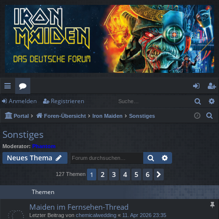
Such
Anmelden
Registrieren
ch
or
n
eg
S
Portal
Foren-Übersicht
Iron Maiden
Sonstiges
ne
en
m
ist
u
Sonstiges
llz
el
rie
c
Moderator:
Phantom
h
ug
de
re
Suche
Erweiterte Suc
Neues Thema
e
rif
n
n
2
3
4
5
6
1
Nächste
127 Themen
f
Themen
Maiden im Fernsehen-Thread
Letzter Beitrag von
chemicalwedding
«
11. Apr 2026 23:35