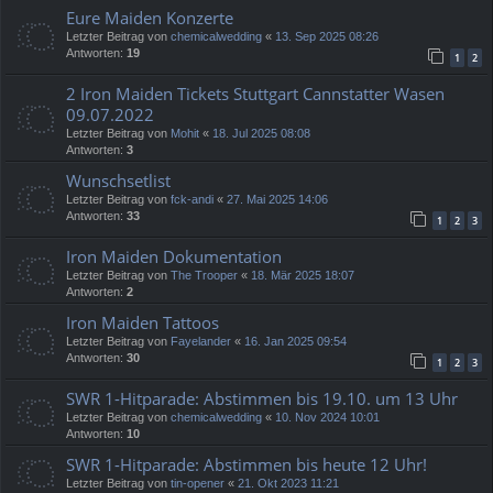
Eure Maiden Konzerte
Letzter Beitrag von
chemicalwedding
«
13. Sep 2025 08:26
Antworten:
19
1
2
2 Iron Maiden Tickets Stuttgart Cannstatter Wasen
09.07.2022
Letzter Beitrag von
Mohit
«
18. Jul 2025 08:08
Antworten:
3
Wunschsetlist
Letzter Beitrag von
fck-andi
«
27. Mai 2025 14:06
Antworten:
33
1
2
3
Iron Maiden Dokumentation
Letzter Beitrag von
The Trooper
«
18. Mär 2025 18:07
Antworten:
2
Iron Maiden Tattoos
Letzter Beitrag von
Fayelander
«
16. Jan 2025 09:54
Antworten:
30
1
2
3
SWR 1-Hitparade: Abstimmen bis 19.10. um 13 Uhr
Letzter Beitrag von
chemicalwedding
«
10. Nov 2024 10:01
Antworten:
10
SWR 1-Hitparade: Abstimmen bis heute 12 Uhr!
Letzter Beitrag von
tin-opener
«
21. Okt 2023 11:21