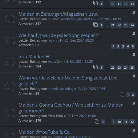
Antworten:
192
1
10
11
12
13
…
Maiden in Zeitungen/Magazinen usw.
Letzter Beitrag von
Quebec-weekend-warrior89
«
7. Feb 2025 14:39
Antworten:
347
1
21
22
23
24
…
Wie häufig wurde jeder Song gespielt?
Letzter Beitrag von
rocknrolf
«
23. Sep 2024 08:23
Antworten:
62
1
2
3
4
5
Iron Maiden FC
Letzter Beitrag von
AstraNick
«
3. Mai 2024 21:25
Antworten:
364
1
22
23
24
25
…
Wann wurde welcher Maiden Song zuletzt Live
gespielt?
Letzter Beitrag von
chemicalwedding
«
13. Apr 2023 20:34
Antworten:
29
1
2
Maiden's Gonna Get You / Wie seid ihr zu Maiden
gekommen?
Letzter Beitrag von
Eddy1606
«
27. Dez 2022 19:05
Antworten:
170
1
9
10
11
12
…
Maiden @YouTube & Co.
Letzter Beitrag von
fck-andi
«
24. Sep 2021 21:18