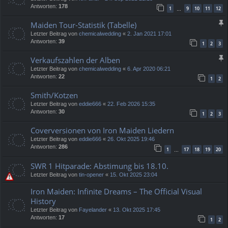
Antworten:
178
1
9
10
11
12
…
Maiden Tour-Statistik (Tabelle)
Letzter Beitrag von
chemicalwedding
«
2. Jan 2021 17:01
Antworten:
39
1
2
3
Verkaufszahlen der Alben
Letzter Beitrag von
chemicalwedding
«
6. Apr 2020 06:21
Antworten:
22
1
2
Smith/Kotzen
Letzter Beitrag von
eddie666
«
22. Feb 2026 15:35
Antworten:
30
1
2
3
Coverversionen von Iron Maiden Liedern
Letzter Beitrag von
eddie666
«
26. Okt 2025 19:46
Antworten:
286
1
17
18
19
20
…
SWR 1 Hitparade: Abstimung bis 18.10.
Letzter Beitrag von
tin-opener
«
15. Okt 2025 23:04
Iron Maiden: Infinite Dreams – The Official Visual
History
Letzter Beitrag von
Fayelander
«
13. Okt 2025 17:45
Antworten:
17
1
2