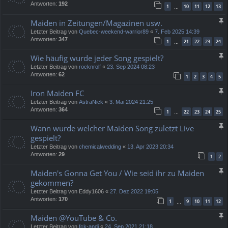
Antworten:
192
1
10
11
12
13
…
Maiden in Zeitungen/Magazinen usw.
Letzter Beitrag von
Quebec-weekend-warrior89
«
7. Feb 2025 14:39
Antworten:
347
1
21
22
23
24
…
Wie häufig wurde jeder Song gespielt?
Letzter Beitrag von
rocknrolf
«
23. Sep 2024 08:23
Antworten:
62
1
2
3
4
5
Iron Maiden FC
Letzter Beitrag von
AstraNick
«
3. Mai 2024 21:25
Antworten:
364
1
22
23
24
25
…
Wann wurde welcher Maiden Song zuletzt Live
gespielt?
Letzter Beitrag von
chemicalwedding
«
13. Apr 2023 20:34
Antworten:
29
1
2
Maiden's Gonna Get You / Wie seid ihr zu Maiden
gekommen?
Letzter Beitrag von
Eddy1606
«
27. Dez 2022 19:05
Antworten:
170
1
9
10
11
12
…
Maiden @YouTube & Co.
Letzter Beitrag von
fck-andi
«
24. Sep 2021 21:18