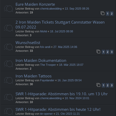
Eure Maiden Konzerte
Letzter Beitrag von
chemicalwedding
«
13. Sep 2025 08:26
Antworten:
19
1
2
2 Iron Maiden Tickets Stuttgart Cannstatter Wasen
09.07.2022
Letzter Beitrag von
Mohit
«
18. Jul 2025 08:08
Antworten:
3
Wunschsetlist
Letzter Beitrag von
fck-andi
«
27. Mai 2025 14:06
Antworten:
33
1
2
3
Iron Maiden Dokumentation
Letzter Beitrag von
The Trooper
«
18. Mär 2025 18:07
Antworten:
2
Iron Maiden Tattoos
Letzter Beitrag von
Fayelander
«
16. Jan 2025 09:54
Antworten:
30
1
2
3
SWR 1-Hitparade: Abstimmen bis 19.10. um 13 Uhr
Letzter Beitrag von
chemicalwedding
«
10. Nov 2024 10:01
Antworten:
10
SWR 1-Hitparade: Abstimmen bis heute 12 Uhr!
Letzter Beitrag von
tin-opener
«
21. Okt 2023 11:21