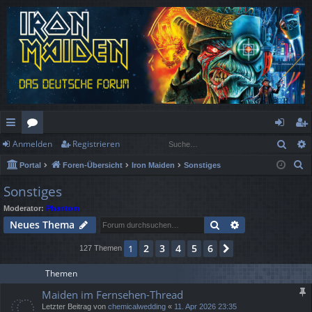
Such
Anmelden
Registrieren
ch
or
n
eg
S
Portal
Foren-Übersicht
Iron Maiden
Sonstiges
ne
en
m
ist
u
Sonstiges
llz
el
rie
c
Moderator:
Phantom
h
ug
de
re
Suche
Erweiterte Suc
Neues Thema
e
rif
n
n
2
3
4
5
6
1
Nächste
127 Themen
f
Themen
Maiden im Fernsehen-Thread
Letzter Beitrag von
chemicalwedding
«
11. Apr 2026 23:35