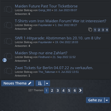
Maiden Future Past Tour Ticketbörse
Letzter Beitrag von
Gergi_993
«
10. Jun 2023 09:07
Antworten:
6
T-Shirts vom Iron Maiden Forum! Wer ist interessiert?
Letzter Beitrag von
Fayelander
«
1. Dez 2022 09:27
Antworten:
47
1
2
3
4
SWR 1-Hitparade: Abstimmen bis 20.10. um 8 Uhr
Letzter Beitrag von
Fayelander
«
19. Okt 2022 18:03
Antworten:
4
Maiden Shop nur eine Zahlart?
Letzter Beitrag von
Findhund
«
21. Sep 2022 11:52
Antworten:
3
Zwei Tickets für Berlin 04.07.22 zu verkaufen.
Letzter Beitrag von
The_Talisman
«
4. Jul 2022 13:51
Antworten:
1
Neues Thema
2
3
4
5
6
1
Nächste
127 Themen
Gehe zu