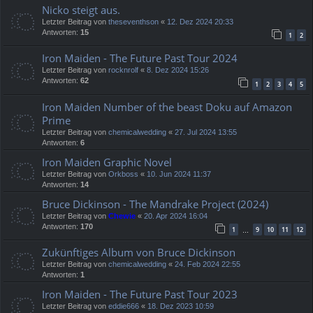
Nicko steigt aus.
Letzter Beitrag von
theseventhson
«
12. Dez 2024 20:33
Antworten:
15
1
2
Iron Maiden - The Future Past Tour 2024
Letzter Beitrag von
rocknrolf
«
8. Dez 2024 15:26
Antworten:
62
1
2
3
4
5
Iron Maiden Number of the beast Doku auf Amazon
Prime
Letzter Beitrag von
chemicalwedding
«
27. Jul 2024 13:55
Antworten:
6
Iron Maiden Graphic Novel
Letzter Beitrag von
Orkboss
«
10. Jun 2024 11:37
Antworten:
14
Bruce Dickinson - The Mandrake Project (2024)
Letzter Beitrag von
Chewie
«
20. Apr 2024 16:04
Antworten:
170
1
9
10
11
12
…
Zukünftiges Album von Bruce Dickinson
Letzter Beitrag von
chemicalwedding
«
24. Feb 2024 22:55
Antworten:
1
Iron Maiden - The Future Past Tour 2023
Letzter Beitrag von
eddie666
«
18. Dez 2023 10:59