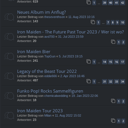
Antworten:
619
1
39
40
41
42
…
Neues Album im Anflug?
Letzter Beitrag von
theseventhson
«
11. Aug 2023 10:16
Antworten:
143
1
7
8
9
10
…
Iron Maiden - The Future Past Tour 2023 / Wer ist wo?
Letzter Beitrag von
avd700
«
31. Jul 2023 23:59
Antworten:
20
1
2
Iron Maiden Bier
Letzter Beitrag von
TopGun
«
5. Jul 2023 19:15
Antworten:
241
1
14
15
16
17
…
Legacy of the Beast Tour 2022
Letzter Beitrag von
eddie666
«
2. Apr 2023 16:46
Antworten:
497
1
31
32
33
34
…
Funko Pop! Rocks Sammelfiguren
Letzter Beitrag von
chemicalwedding
«
19. Jan 2023 22:06
Antworten:
18
1
2
Iron Maiden Tour 2023
Letzter Beitrag von
Milan
«
11. Aug 2022 15:02
Antworten:
23
1
2