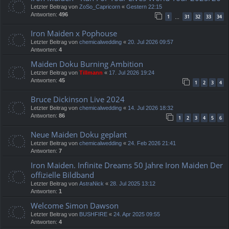
Letzter Beitrag von
ZoSo_Capricorn
«
Gestern 22:15
Antworten:
496
1
31
32
33
34
…
Iron Maiden x Pophouse
Letzter Beitrag von
chemicalwedding
«
20. Jul 2026 09:57
Antworten:
4
Maiden Doku Burning Ambition
Letzter Beitrag von
Tillmann
«
17. Jul 2026 19:24
Antworten:
45
1
2
3
4
Bruce Dickinson Live 2024
Letzter Beitrag von
chemicalwedding
«
14. Jul 2026 18:32
Antworten:
86
1
2
3
4
5
6
Neue Maiden Doku geplant
Letzter Beitrag von
chemicalwedding
«
24. Feb 2026 21:41
Antworten:
7
Iron Maiden. Infinite Dreams 50 Jahre Iron Maiden Der
offizielle Bildband
Letzter Beitrag von
AstraNick
«
28. Jul 2025 13:12
Antworten:
1
Welcome Simon Dawson
Letzter Beitrag von
BUSHFIRE
«
24. Apr 2025 09:55
Antworten:
4