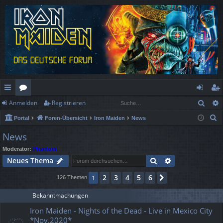
Such
Anmelden
Registrieren
ch
or
n
eg
S
Portal
Foren-Übersicht
Iron Maiden
News
ne
en
m
ist
u
News
llz
el
rie
c
Moderator:
Phantom
h
ug
de
re
Suche
Erweiterte Suc
Neues Thema
e
rif
n
n
2
3
4
5
6
1
Nächste
126 Themen
f
Bekanntmachungen
Iron Maiden - Nights of the Dead - Live in Mexico City
*Nov.2020*