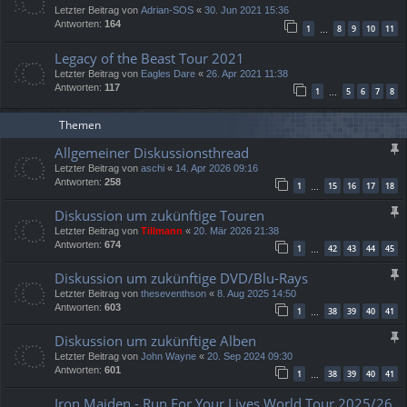
Letzter Beitrag von
Adrian-SOS
«
30. Jun 2021 15:36
Antworten:
164
1
8
9
10
11
…
Legacy of the Beast Tour 2021
Letzter Beitrag von
Eagles Dare
«
26. Apr 2021 11:38
Antworten:
117
1
5
6
7
8
…
Themen
Allgemeiner Diskussionsthread
Letzter Beitrag von
aschi
«
14. Apr 2026 09:16
Antworten:
258
1
15
16
17
18
…
Diskussion um zukünftige Touren
Letzter Beitrag von
Tillmann
«
20. Mär 2026 21:38
Antworten:
674
1
42
43
44
45
…
Diskussion um zukünftige DVD/Blu-Rays
Letzter Beitrag von
theseventhson
«
8. Aug 2025 14:50
Antworten:
603
1
38
39
40
41
…
Diskussion um zukünftige Alben
Letzter Beitrag von
John Wayne
«
20. Sep 2024 09:30
Antworten:
601
1
38
39
40
41
…
Iron Maiden - Run For Your Lives World Tour 2025/26