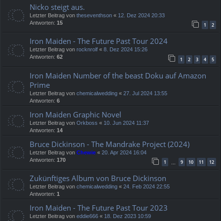
Nicko steigt aus.
Letzter Beitrag von
theseventhson
«
12. Dez 2024 20:33
Antworten:
15
1
2
Iron Maiden - The Future Past Tour 2024
Letzter Beitrag von
rocknrolf
«
8. Dez 2024 15:26
Antworten:
62
1
2
3
4
5
Iron Maiden Number of the beast Doku auf Amazon
Prime
Letzter Beitrag von
chemicalwedding
«
27. Jul 2024 13:55
Antworten:
6
Iron Maiden Graphic Novel
Letzter Beitrag von
Orkboss
«
10. Jun 2024 11:37
Antworten:
14
Bruce Dickinson - The Mandrake Project (2024)
Letzter Beitrag von
Chewie
«
20. Apr 2024 16:04
Antworten:
170
1
9
10
11
12
…
Zukünftiges Album von Bruce Dickinson
Letzter Beitrag von
chemicalwedding
«
24. Feb 2024 22:55
Antworten:
1
Iron Maiden - The Future Past Tour 2023
Letzter Beitrag von
eddie666
«
18. Dez 2023 10:59