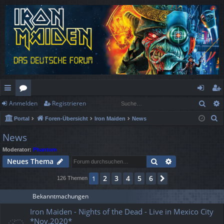
Such
Anmelden
Registrieren
ch
or
n
eg
S
Portal
Foren-Übersicht
Iron Maiden
News
ne
en
m
ist
u
News
llz
el
rie
c
Moderator:
Phantom
h
ug
de
re
Suche
Erweiterte Suc
Neues Thema
e
rif
n
n
2
3
4
5
6
1
Nächste
126 Themen
f
Bekanntmachungen
Iron Maiden - Nights of the Dead - Live in Mexico City
*Nov.2020*