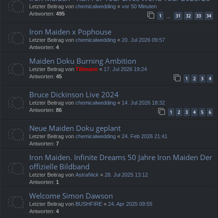
Letzter Beitrag von
chemicalwedding
«
vor 50 Minuten
Antworten:
495
1
31
32
33
34
…
Iron Maiden x Pophouse
Letzter Beitrag von
chemicalwedding
«
20. Jul 2026 09:57
Antworten:
4
Maiden Doku Burning Ambition
Letzter Beitrag von
Tillmann
«
17. Jul 2026 19:24
Antworten:
45
1
2
3
4
Bruce Dickinson Live 2024
Letzter Beitrag von
chemicalwedding
«
14. Jul 2026 18:32
Antworten:
86
1
2
3
4
5
6
Neue Maiden Doku geplant
Letzter Beitrag von
chemicalwedding
«
24. Feb 2026 21:41
Antworten:
7
Iron Maiden. Infinite Dreams 50 Jahre Iron Maiden Der
offizielle Bildband
Letzter Beitrag von
AstraNick
«
28. Jul 2025 13:12
Antworten:
1
Welcome Simon Dawson
Letzter Beitrag von
BUSHFIRE
«
24. Apr 2025 09:55
Antworten:
4