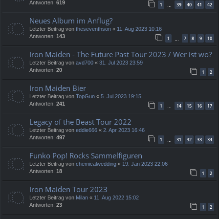
Antworten:
619
1
39
40
41
42
…
Neues Album im Anflug?
Letzter Beitrag von
theseventhson
«
11. Aug 2023 10:16
Antworten:
143
1
7
8
9
10
…
Iron Maiden - The Future Past Tour 2023 / Wer ist wo?
Letzter Beitrag von
avd700
«
31. Jul 2023 23:59
Antworten:
20
1
2
Iron Maiden Bier
Letzter Beitrag von
TopGun
«
5. Jul 2023 19:15
Antworten:
241
1
14
15
16
17
…
Legacy of the Beast Tour 2022
Letzter Beitrag von
eddie666
«
2. Apr 2023 16:46
Antworten:
497
1
31
32
33
34
…
Funko Pop! Rocks Sammelfiguren
Letzter Beitrag von
chemicalwedding
«
19. Jan 2023 22:06
Antworten:
18
1
2
Iron Maiden Tour 2023
Letzter Beitrag von
Milan
«
11. Aug 2022 15:02
Antworten:
23
1
2