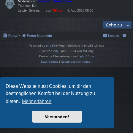
Moderatoren:
easywild
,
ManiacDom
Themen:
114
Letzter Beitrag:
von
Tillmann
, 8. Aug 2026 08:50
Gehe zu
Portal
Foren-Übersicht
Kontakt
Powered by
phpBB
® Forum Software © phpBB Limited
Style von
Arty
- phpBB 3.3 von MrGaby
Deutsche Übersetzung durch
phpBB.de
Datenschutz
|
Nutzungsbedingungen
Diese Website nutzt Cookies, um dir den
bestmöglichen Komfort bei der Nutzung zu
bieten.
Mehr erfahren
Verstanden!