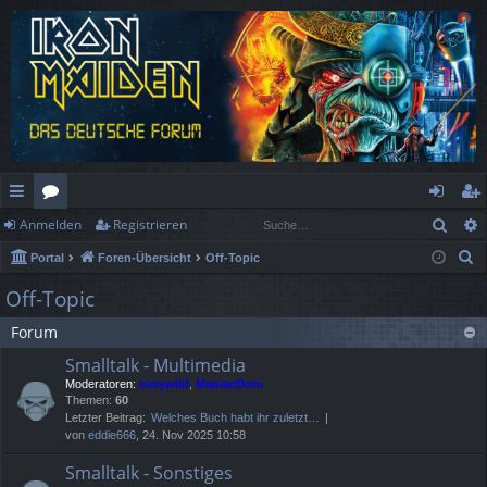
Such
Anmelden
Registrieren
ch
or
n
eg
S
Portal
Foren-Übersicht
Off-Topic
ne
en
m
ist
u
Off-Topic
llz
el
rie
c
Forum
h
ug
de
re
e
Smalltalk - Multimedia
rif
n
n
Moderatoren:
easywild
,
ManiacDom
Themen:
60
f
Letzter Beitrag:
Welches Buch habt ihr zuletzt…
von
eddie666
, 24. Nov 2025 10:58
Smalltalk - Sonstiges