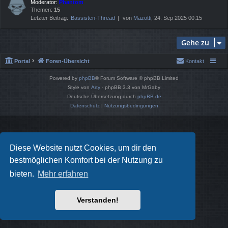
Moderator:
Phantom
Themen:
15
Letzter Beitrag:
Bassisten-Thread
von
Mazotti
, 24. Sep 2025 00:15
Gehe zu
Portal
Foren-Übersicht
Kontakt
Powered by
phpBB
® Forum Software © phpBB Limited
Style von
Arty
- phpBB 3.3 von MrGaby
Deutsche Übersetzung durch
phpBB.de
Datenschutz
|
Nutzungsbedingungen
Diese Website nutzt Cookies, um dir den
bestmöglichen Komfort bei der Nutzung zu
bieten.
Mehr erfahren
Verstanden!