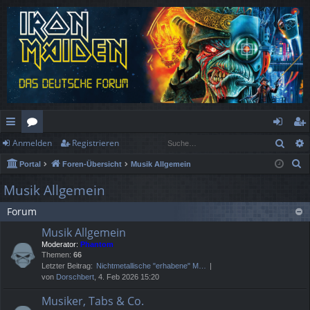
Such
Anmelden
Registrieren
ch
or
n
eg
S
Portal
Foren-Übersicht
Musik Allgemein
ne
en
m
ist
u
Musik Allgemein
llz
el
rie
c
Forum
h
ug
de
re
e
Musik Allgemein
rif
n
n
Moderator:
Phantom
Themen:
66
f
Letzter Beitrag:
Nichtmetallische "erhabene" M…
von
Dorschbert
, 4. Feb 2026 15:20
Musiker, Tabs & Co.