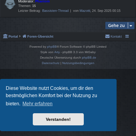
Moderator:
Phantom
Themen:
15
Letzter Beitrag:
Bassisten-Thread
von
Mazotti
, 24. Sep 2025 00:15
Gehe zu
Portal
Foren-Übersicht
Kontakt
Powered by
phpBB
® Forum Software © phpBB Limited
Style von
Arty
- phpBB 3.3 von MrGaby
Deutsche Übersetzung durch
phpBB.de
Datenschutz
|
Nutzungsbedingungen
Diese Website nutzt Cookies, um dir den
bestmöglichen Komfort bei der Nutzung zu
bieten.
Mehr erfahren
Verstanden!