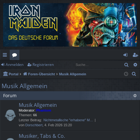
Such
Anmelden
Registrieren
ch
or
n
eg
S
Portal
Foren-Übersicht
Musik Allgemein
ne
en
m
ist
u
Musik Allgemein
llz
el
rie
c
Forum
h
ug
de
re
e
Musik Allgemein
rif
n
n
Moderator:
Phantom
Themen:
66
f
Letzter Beitrag:
Nichtmetallische "erhabene" M…
von
Dorschbert
, 4. Feb 2026 15:20
Musiker, Tabs & Co.