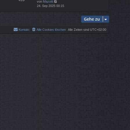
N
von
Mazotti
s
e
24. Sep 2025 00:15
t
u
e
e
r
Gehe zu
s
B
t
e
e
i
Kontakt
Alle Cookies löschen
Alle Zeiten sind
UTC+02:00
r
t
B
r
e
a
i
g
t
r
a
g