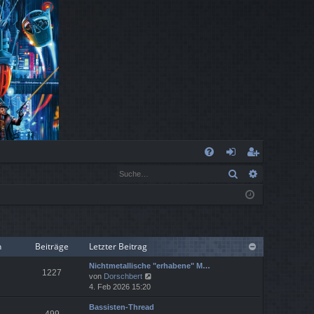
S
Suche
Erweiterte
FA
n
eg
Q
m
ist
el
rie
de
re
n
Beiträge
Letzter Beitrag
n
n
Nichtmetallische "erhabene" M…
1227
N
von
Dorschbert
e
4. Feb 2026 15:20
u
Bassisten-Thread
e
499