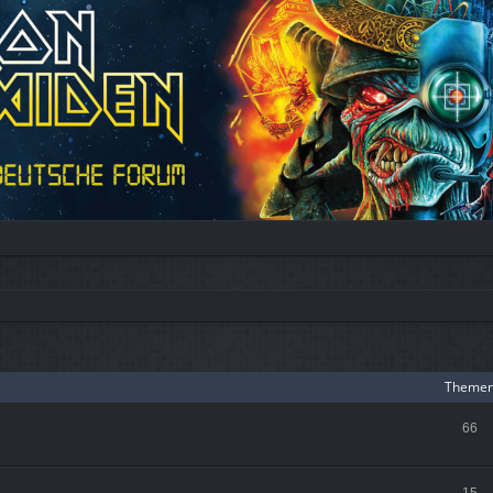
Theme
66
15