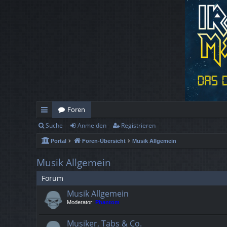
Foren
Suche
Anmelden
Registrieren
ch
Portal
Foren-Übersicht
Musik Allgemein
ne
llz
Musik Allgemein
ug
Forum
Musik Allgemein
rif
Moderator:
Phantom
f
Musiker, Tabs & Co.