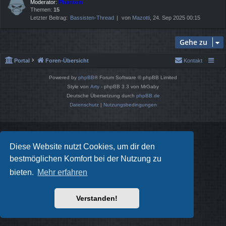
Moderator:
Phantom
Themen:
15
Letzter Beitrag:
Bassisten-Thread
von
Mazotti
, 24. Sep 2025 00:15
Gehe zu
Portal
Foren-Übersicht
Kontakt
Powered by
phpBB
® Forum Software © phpBB Limited
Style von
Arty
- phpBB 3.3 von MrGaby
Deutsche Übersetzung durch
phpBB.de
Datenschutz
|
Nutzungsbedingungen
Diese Website nutzt Cookies, um dir den
bestmöglichen Komfort bei der Nutzung zu
bieten.
Mehr erfahren
Verstanden!