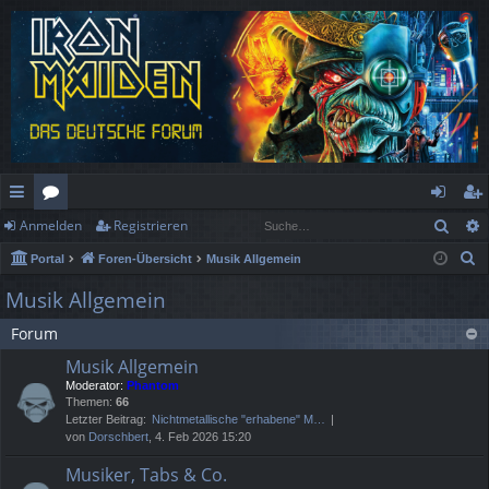
Such
Anmelden
Registrieren
ch
or
n
eg
S
Portal
Foren-Übersicht
Musik Allgemein
ne
en
m
ist
u
Musik Allgemein
llz
el
rie
c
Forum
h
ug
de
re
e
Musik Allgemein
rif
n
n
Moderator:
Phantom
Themen:
66
f
Letzter Beitrag:
Nichtmetallische "erhabene" M…
von
Dorschbert
, 4. Feb 2026 15:20
Musiker, Tabs & Co.