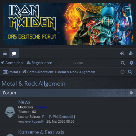
Such
Anmelden
Registrieren
ch
or
n
eg
S
Portal
Foren-Übersicht
Metal & Rock Allgemein
ne
en
m
ist
u
Metal & Rock Allgemein
llz
el
rie
c
Forum
h
ug
de
re
e
News
rif
n
n
Moderator:
Chewie
Themen:
63
f
Letzter Beitrag:
R. I. P. Phil Campbell
von
leverkusen04
, 28. Mai 2026 08:56
Konzerte & Festivals