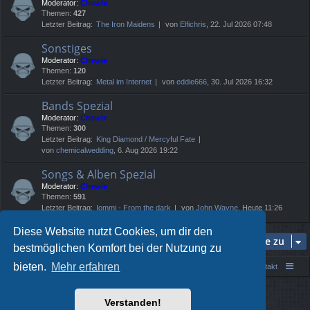
Moderator:
Chewie
Themen:
427
Letzter Beitrag:
The Iron Maidens
von
Elfichris
, 22. Jul 2026 07:48
Sonstiges
Moderator:
Chewie
Themen:
120
Letzter Beitrag:
Metal im Internet
von
eddie666
, 30. Jul 2026 16:32
Bands Spezial
Moderator:
Chewie
Themen:
300
Letzter Beitrag:
King Diamond / Mercyful Fate
von
chemicalwedding
, 6. Aug 2026 19:22
Songs & Alben Spezial
Moderator:
Chewie
Themen:
591
Letzter Beitrag:
Iommi - From the dark
von
John Wayne
, Heute 11:26
Diese Website nutzt Cookies, um dir den
Gehe zu
bestmöglichen Komfort bei der Nutzung zu
bieten.
Mehr erfahren
Portal
Foren-Übersicht
Kontakt
Powered by
phpBB
® Forum Software © phpBB Limited
Verstanden!
Style von
Arty
- phpBB 3.3 von MrGaby