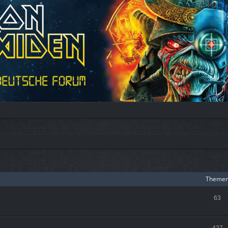
Theme
63
427