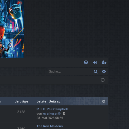
S
Suche
Erweiterte
FA
n
eg
Q
m
ist
el
rie
de
re
n
Beiträge
Letzter Beitrag
n
n
R. I. P. Phil Campbell
3128
N
von
leverkusen04
e
28. Mai 2026 08:56
u
The Iron Maidens
e
7269