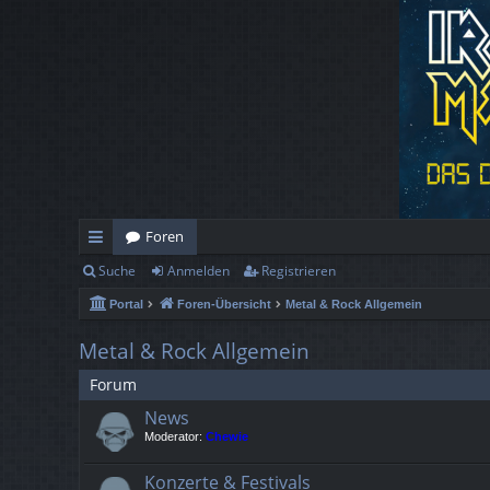
Foren
Suche
Anmelden
Registrieren
ch
Portal
Foren-Übersicht
Metal & Rock Allgemein
ne
llz
Metal & Rock Allgemein
ug
Forum
News
rif
Moderator:
Chewie
f
Konzerte & Festivals