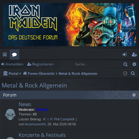
Such
Anmelden
Registrieren
ch
or
n
eg
S
Portal
Foren-Übersicht
Metal & Rock Allgemein
ne
en
m
ist
u
Metal & Rock Allgemein
llz
el
rie
c
Forum
h
ug
de
re
e
News
rif
n
n
Moderator:
Chewie
Themen:
63
f
Letzter Beitrag:
R. I. P. Phil Campbell
von
leverkusen04
, 28. Mai 2026 08:56
Konzerte & Festivals