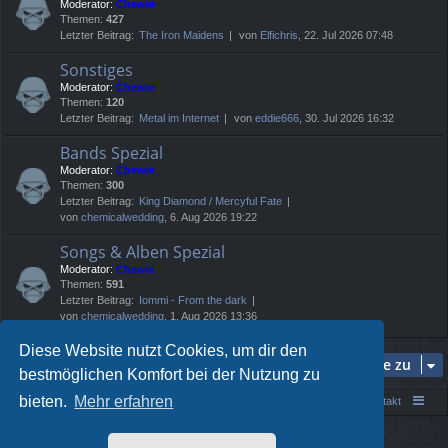
Moderator:
Chewie
Themen:
427
Letzter Beitrag:
The Iron Maidens
von
Elfichris
, 22. Jul 2026 07:48
Sonstiges
Moderator:
Chewie
Themen:
120
Letzter Beitrag:
Metal im Internet
von
eddie666
, 30. Jul 2026 16:32
Bands Spezial
Moderator:
Chewie
Themen:
300
Letzter Beitrag:
King Diamond / Mercyful Fate
von
chemicalwedding
, 6. Aug 2026 19:22
Songs & Alben Spezial
Moderator:
Chewie
Themen:
591
Letzter Beitrag:
Iommi - From the dark
von
chemicalwedding
, 1. Aug 2026 13:36
Diese Website nutzt Cookies, um dir den
Gehe zu
bestmöglichen Komfort bei der Nutzung zu
bieten.
Mehr erfahren
Portal
Foren-Übersicht
Kontakt
Powered by
phpBB
® Forum Software © phpBB Limited