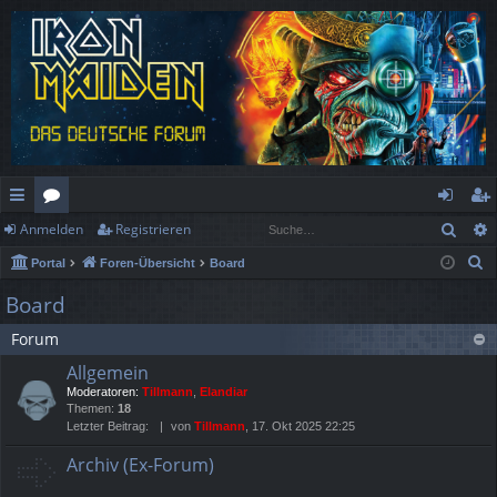
Such
Anmelden
Registrieren
ch
or
n
eg
S
Portal
Foren-Übersicht
Board
ne
en
m
ist
u
Board
llz
el
rie
c
Forum
h
ug
de
re
e
Allgemein
rif
n
n
Moderatoren:
Tillmann
,
Elandiar
Themen:
18
f
Letzter Beitrag:
von
Tillmann
, 17. Okt 2025 22:25
Archiv (Ex-Forum)