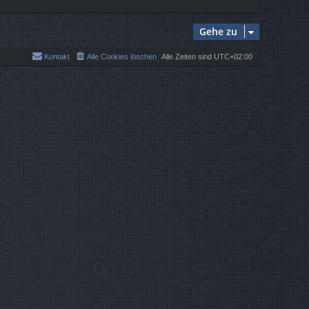
t
e
r
Gehe zu
B
e
i
Kontakt
Alle Cookies löschen
Alle Zeiten sind
UTC+02:00
t
r
a
g