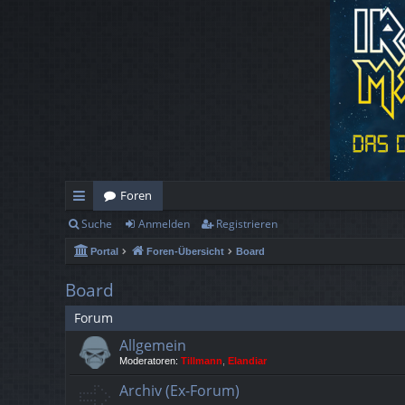
Foren
Suche
Anmelden
Registrieren
ch
Portal
Foren-Übersicht
Board
ne
llz
Board
ug
Forum
Allgemein
rif
Moderatoren:
Tillmann
,
Elandiar
f
Archiv (Ex-Forum)