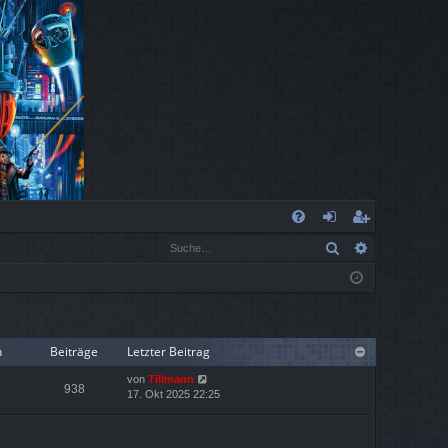
S
Suche
Erweiterte
FA
n
eg
Q
m
ist
el
rie
de
re
n
Beiträge
Letzter Beitrag
N
n
n
von
Tillmann
938
e
17. Okt 2025 22:25
u
e
s