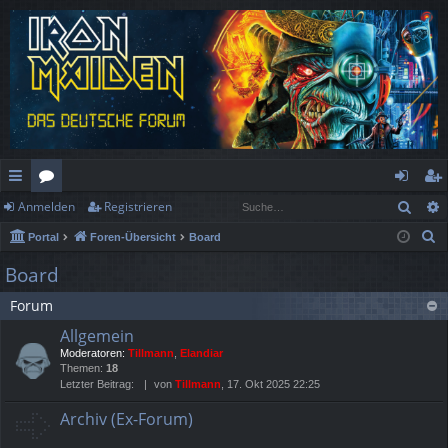
Such
Anmelden
Registrieren
ch
or
n
eg
S
Portal
Foren-Übersicht
Board
ne
en
m
ist
u
Board
llz
el
rie
c
Forum
h
ug
de
re
e
Allgemein
rif
n
n
Moderatoren:
Tillmann
,
Elandiar
Themen:
18
f
Letzter Beitrag:
von
Tillmann
, 17. Okt 2025 22:25
Archiv (Ex-Forum)