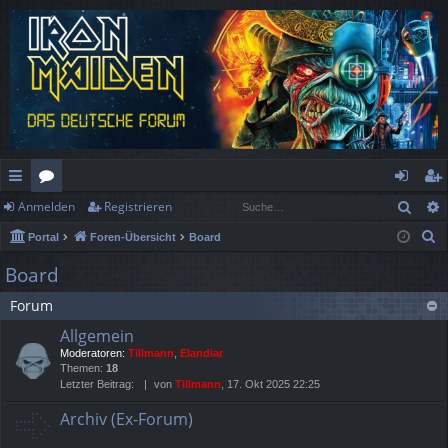
Such
Anmelden
Registrieren
ch
or
n
eg
S
Portal
Foren-Übersicht
Board
ne
en
m
ist
u
Board
llz
el
rie
c
Forum
h
ug
de
re
e
Allgemein
rif
n
n
Moderatoren:
Tillmann
,
Elandiar
Themen:
18
f
Letzter Beitrag:
von
Tillmann
, 17. Okt 2025 22:25
Archiv (Ex-Forum)