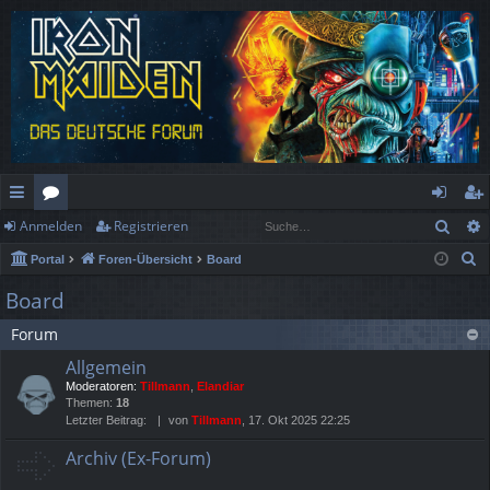
Such
Anmelden
Registrieren
ch
or
n
eg
S
Portal
Foren-Übersicht
Board
ne
en
m
ist
u
Board
llz
el
rie
c
Forum
h
ug
de
re
e
Allgemein
rif
n
n
Moderatoren:
Tillmann
,
Elandiar
Themen:
18
f
Letzter Beitrag:
von
Tillmann
, 17. Okt 2025 22:25
Archiv (Ex-Forum)