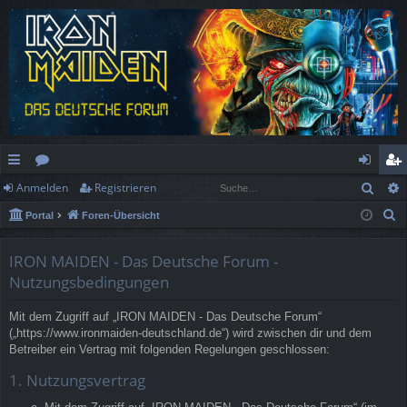
Such
Anmelden
Registrieren
ch
or
n
eg
S
Portal
Foren-Übersicht
ne
en
m
ist
u
llz
el
rie
c
IRON MAIDEN - Das Deutsche Forum -
h
ug
de
re
Nutzungsbedingungen
e
rif
n
n
Mit dem Zugriff auf „IRON MAIDEN - Das Deutsche Forum“
(„https://www.ironmaiden-deutschland.de“) wird zwischen dir und dem
f
Betreiber ein Vertrag mit folgenden Regelungen geschlossen:
1. Nutzungsvertrag