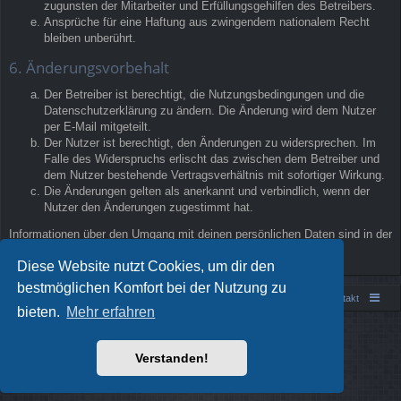
zugunsten der Mitarbeiter und Erfüllungsgehilfen des Betreibers.
Ansprüche für eine Haftung aus zwingendem nationalem Recht
bleiben unberührt.
6. Änderungsvorbehalt
Der Betreiber ist berechtigt, die Nutzungsbedingungen und die
Datenschutzerklärung zu ändern. Die Änderung wird dem Nutzer
per E-Mail mitgeteilt.
Der Nutzer ist berechtigt, den Änderungen zu widersprechen. Im
Falle des Widerspruchs erlischt das zwischen dem Betreiber und
dem Nutzer bestehende Vertragsverhältnis mit sofortiger Wirkung.
Die Änderungen gelten als anerkannt und verbindlich, wenn der
Nutzer den Änderungen zugestimmt hat.
Informationen über den Umgang mit deinen persönlichen Daten sind in der
Datenschutzerklärung enthalten.
Diese Website nutzt Cookies, um dir den
bestmöglichen Komfort bei der Nutzung zu
Portal
Foren-Übersicht
Kontakt
bieten.
Mehr erfahren
Powered by
phpBB
® Forum Software © phpBB Limited
Style von
Arty
- phpBB 3.3 von MrGaby
Verstanden!
Deutsche Übersetzung durch
phpBB.de
Datenschutz
|
Nutzungsbedingungen