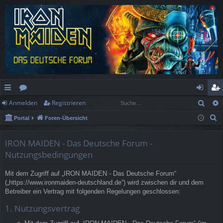
Such
Anmelden
Registrieren
ch
or
n
eg
S
Portal
Foren-Übersicht
ne
en
m
ist
u
llz
el
rie
c
IRON MAIDEN - Das Deutsche Forum -
h
ug
de
re
Nutzungsbedingungen
e
rif
n
n
Mit dem Zugriff auf „IRON MAIDEN - Das Deutsche Forum“
(„https://www.ironmaiden-deutschland.de“) wird zwischen dir und dem
f
Betreiber ein Vertrag mit folgenden Regelungen geschlossen:
1. Nutzungsvertrag