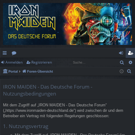
Such
Anmelden
Registrieren
ch
or
n
eg
S
Portal
Foren-Übersicht
ne
en
m
ist
u
llz
el
rie
c
IRON MAIDEN - Das Deutsche Forum -
h
ug
de
re
Nutzungsbedingungen
e
rif
n
n
Mit dem Zugriff auf „IRON MAIDEN - Das Deutsche Forum“
(„https://www.ironmaiden-deutschland.de“) wird zwischen dir und dem
f
Betreiber ein Vertrag mit folgenden Regelungen geschlossen:
1. Nutzungsvertrag