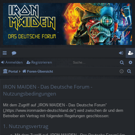
Such
Anmelden
Registrieren
ch
or
n
eg
S
Portal
Foren-Übersicht
ne
en
m
ist
u
llz
el
rie
c
IRON MAIDEN - Das Deutsche Forum -
h
ug
de
re
Nutzungsbedingungen
e
rif
n
n
Mit dem Zugriff auf „IRON MAIDEN - Das Deutsche Forum“
(„https://www.ironmaiden-deutschland.de“) wird zwischen dir und dem
f
Betreiber ein Vertrag mit folgenden Regelungen geschlossen:
1. Nutzungsvertrag