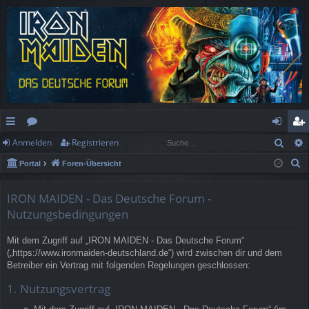
Such
Anmelden
Registrieren
ch
or
n
eg
S
Portal
Foren-Übersicht
ne
en
m
ist
u
llz
el
rie
c
IRON MAIDEN - Das Deutsche Forum -
h
ug
de
re
Nutzungsbedingungen
e
rif
n
n
Mit dem Zugriff auf „IRON MAIDEN - Das Deutsche Forum“
(„https://www.ironmaiden-deutschland.de“) wird zwischen dir und dem
f
Betreiber ein Vertrag mit folgenden Regelungen geschlossen:
1. Nutzungsvertrag