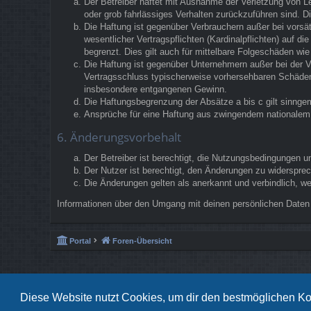
Der Betreiber haftet mit Ausnahme der Verletzung von Le
oder grob fahrlässiges Verhalten zurückzuführen sind. 
Die Haftung ist gegenüber Verbrauchern außer bei vorsä
wesentlicher Vertragspflichten (Kardinalpflichten) auf 
begrenzt. Dies gilt auch für mittelbare Folgeschäden w
Die Haftung ist gegenüber Unternehmern außer bei der V
Vertragsschluss typischerweise vorhersehbaren Schäden 
insbesondere entgangenen Gewinn.
Die Haftungsbegrenzung der Absätze a bis c gilt sinngem
Ansprüche für eine Haftung aus zwingendem nationalem 
6. Änderungsvorbehalt
Der Betreiber ist berechtigt, die Nutzungsbedingungen u
Der Nutzer ist berechtigt, den Änderungen zu widerspre
Die Änderungen gelten als anerkannt und verbindlich, 
Informationen über den Umgang mit deinen persönlichen Daten 
Portal
Foren-Übersicht
Diese Website nutzt Cookies, um dir den bestmöglichen Ko