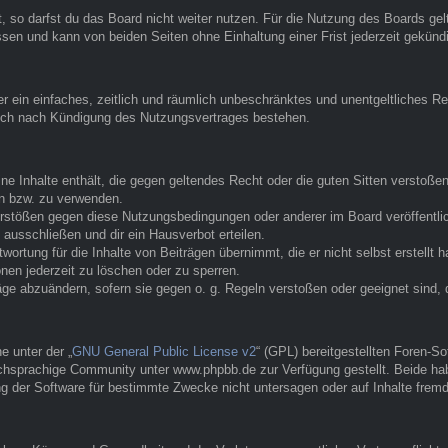
 so darfst du das Board nicht weiter nutzen. Für die Nutzung des Boards gelte
sen und kann von beiden Seiten ohne Einhaltung einer Frist jederzeit gekünd
ber ein einfaches, zeitlich und räumlich unbeschränktes und unentgeltliches
auch nach Kündigung des Nutzungsvertrages bestehen.
eine Inhalte enthält, die gegen geltendes Recht oder die guten Sitten verstoße
en bzw. zu verwenden.
erstößen gegen diese Nutzungsbedingungen oder anderer im Board veröffentl
ausschließen und dir ein Hausverbot erteilen.
ortung für die Inhalte von Beiträgen übernimmt, die er nicht selbst erstellt 
nen jederzeit zu löschen oder zu sperren.
räge abzuändern, sofern sie gegen o. g. Regeln verstoßen oder geeignet sind
 unter der „
GNU General Public License v2
“ (GPL) bereitgestellten Foren-
hsprachige Community unter www.phpbb.de zur Verfügung gestellt. Beide habe
g der Software für bestimmte Zwecke nicht untersagen oder auf Inhalte frem