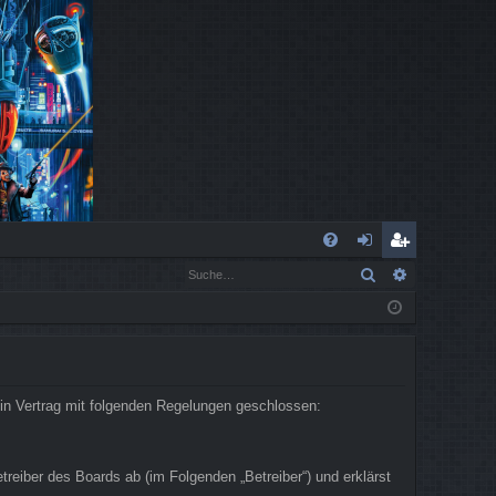
S
Suche
Erweiterte
FA
n
eg
Q
m
ist
el
rie
de
re
in Vertrag mit folgenden Regelungen geschlossen:
n
n
eiber des Boards ab (im Folgenden „Betreiber“) und erklärst