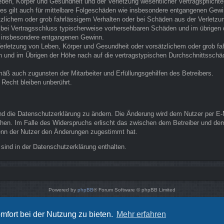
ben, Körper und Gesundheit und der Verletzung wesentlicher Vertragspflichten 
Dies gilt auch für mittelbare Folgeschäden wie insbesondere entgangenen Gewi
tzlichem oder grob fahrlässigem Verhalten oder bei Schäden aus der Verletz
die bei Vertragsschluss typischerweise vorhersehbaren Schäden und im übrige
ie insbesondere entgangenen Gewinn.
erletzung von Leben, Körper und Gesundheit oder vorsätzlichem oder grob fah
und im Übrigen der Höhe nach auf die vertragstypischen Durchschnittsschäde
äß auch zugunsten der Mitarbeiter und Erfüllungsgehilfen des Betreibers.
Recht bleiben unberührt.
nd die Datenschutzerklärung zu ändern. Die Änderung wird dem Nutzer per E-Ma
chen. Im Falle des Widerspruchs erlischt das zwischen dem Betreiber und dem
wenn der Nutzer den Änderungen zugestimmt hat.
sind in der Datenschutzerklärung enthalten.
Powered by
phpBB
® Forum Software © phpBB Limited
Style von
Arty
- phpBB 3.3 von MrGaby
Deutsche Übersetzung durch
phpBB.de
mfort bei der Nutzung zu bieten.
Mehr erfahren
Datenschutz
|
Nutzungsbedingungen