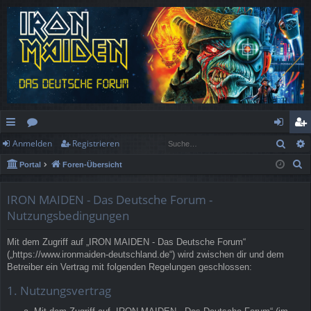
Such
Anmelden
Registrieren
ch
or
n
eg
S
Portal
Foren-Übersicht
ne
en
m
ist
u
llz
el
rie
c
IRON MAIDEN - Das Deutsche Forum -
h
ug
de
re
Nutzungsbedingungen
e
rif
n
n
Mit dem Zugriff auf „IRON MAIDEN - Das Deutsche Forum“
(„https://www.ironmaiden-deutschland.de“) wird zwischen dir und dem
f
Betreiber ein Vertrag mit folgenden Regelungen geschlossen:
1. Nutzungsvertrag