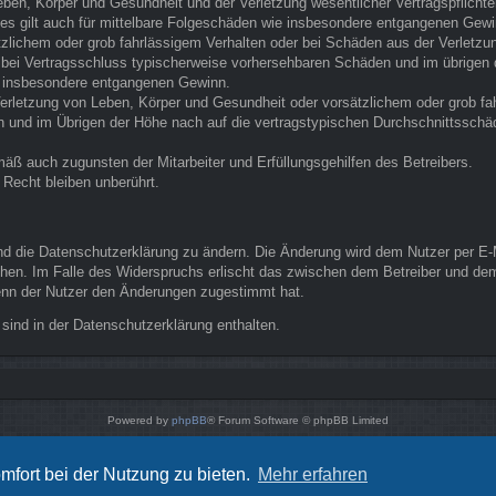
ben, Körper und Gesundheit und der Verletzung wesentlicher Vertragspflichten 
Dies gilt auch für mittelbare Folgeschäden wie insbesondere entgangenen Gewi
tzlichem oder grob fahrlässigem Verhalten oder bei Schäden aus der Verletz
die bei Vertragsschluss typischerweise vorhersehbaren Schäden und im übrige
ie insbesondere entgangenen Gewinn.
erletzung von Leben, Körper und Gesundheit oder vorsätzlichem oder grob fah
und im Übrigen der Höhe nach auf die vertragstypischen Durchschnittsschäde
äß auch zugunsten der Mitarbeiter und Erfüllungsgehilfen des Betreibers.
Recht bleiben unberührt.
nd die Datenschutzerklärung zu ändern. Die Änderung wird dem Nutzer per E-Ma
chen. Im Falle des Widerspruchs erlischt das zwischen dem Betreiber und dem
wenn der Nutzer den Änderungen zugestimmt hat.
sind in der Datenschutzerklärung enthalten.
Powered by
phpBB
® Forum Software © phpBB Limited
Style von
Arty
- phpBB 3.3 von MrGaby
Deutsche Übersetzung durch
phpBB.de
mfort bei der Nutzung zu bieten.
Mehr erfahren
Datenschutz
|
Nutzungsbedingungen