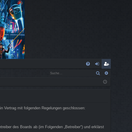
S
Suche
Erweiterte
FA
n
eg
Q
m
ist
el
rie
de
re
in Vertrag mit folgenden Regelungen geschlossen:
n
n
eiber des Boards ab (im Folgenden „Betreiber“) und erklärst