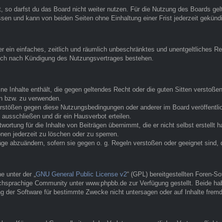
 so darfst du das Board nicht weiter nutzen. Für die Nutzung des Boards gelte
sen und kann von beiden Seiten ohne Einhaltung einer Frist jederzeit gekünd
ber ein einfaches, zeitlich und räumlich unbeschränktes und unentgeltliches
auch nach Kündigung des Nutzungsvertrages bestehen.
eine Inhalte enthält, die gegen geltendes Recht oder die guten Sitten verstoße
en bzw. zu verwenden.
erstößen gegen diese Nutzungsbedingungen oder anderer im Board veröffentl
ausschließen und dir ein Hausverbot erteilen.
ortung für die Inhalte von Beiträgen übernimmt, die er nicht selbst erstellt 
nen jederzeit zu löschen oder zu sperren.
räge abzuändern, sofern sie gegen o. g. Regeln verstoßen oder geeignet sind
 unter der „
GNU General Public License v2
“ (GPL) bereitgestellten Foren-
hsprachige Community unter www.phpbb.de zur Verfügung gestellt. Beide habe
g der Software für bestimmte Zwecke nicht untersagen oder auf Inhalte frem