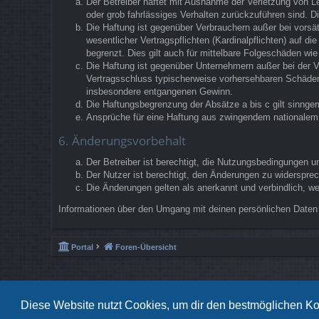
Der Betreiber haftet mit Ausnahme der Verletzung von Le
oder grob fahrlässiges Verhalten zurückzuführen sind. 
Die Haftung ist gegenüber Verbrauchern außer bei vorsä
wesentlicher Vertragspflichten (Kardinalpflichten) auf 
begrenzt. Dies gilt auch für mittelbare Folgeschäden w
Die Haftung ist gegenüber Unternehmern außer bei der V
Vertragsschluss typischerweise vorhersehbaren Schäden 
insbesondere entgangenen Gewinn.
Die Haftungsbegrenzung der Absätze a bis c gilt sinngem
Ansprüche für eine Haftung aus zwingendem nationalem 
6. Änderungsvorbehalt
Der Betreiber ist berechtigt, die Nutzungsbedingungen u
Der Nutzer ist berechtigt, den Änderungen zu widerspre
Die Änderungen gelten als anerkannt und verbindlich, 
Informationen über den Umgang mit deinen persönlichen Daten 
Portal
Foren-Übersicht
Diese Website nutzt Cookies, um dir den bestmöglichen Ko