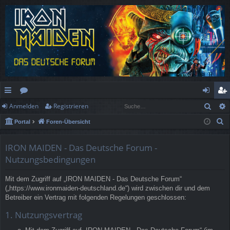
Such
Anmelden
Registrieren
ch
or
n
eg
S
Portal
Foren-Übersicht
ne
en
m
ist
u
llz
el
rie
c
IRON MAIDEN - Das Deutsche Forum -
h
ug
de
re
Nutzungsbedingungen
e
rif
n
n
Mit dem Zugriff auf „IRON MAIDEN - Das Deutsche Forum“
(„https://www.ironmaiden-deutschland.de“) wird zwischen dir und dem
f
Betreiber ein Vertrag mit folgenden Regelungen geschlossen:
1. Nutzungsvertrag