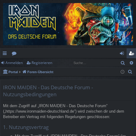
Such
Anmelden
Registrieren
ch
or
n
eg
S
Portal
Foren-Übersicht
ne
en
m
ist
u
llz
el
rie
c
IRON MAIDEN - Das Deutsche Forum -
h
ug
de
re
Nutzungsbedingungen
e
rif
n
n
Mit dem Zugriff auf „IRON MAIDEN - Das Deutsche Forum“
(„https://www.ironmaiden-deutschland.de“) wird zwischen dir und dem
f
Betreiber ein Vertrag mit folgenden Regelungen geschlossen:
1. Nutzungsvertrag