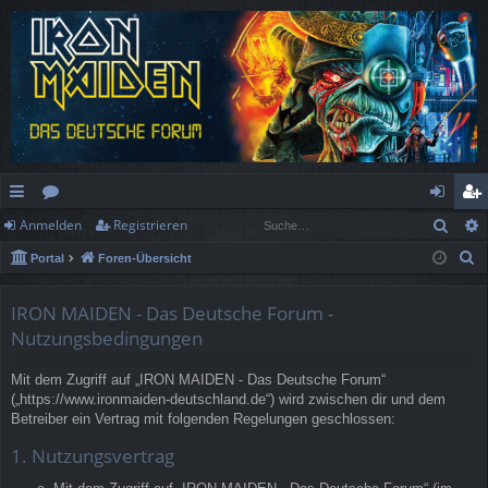
Such
Anmelden
Registrieren
ch
or
n
eg
S
Portal
Foren-Übersicht
ne
en
m
ist
u
llz
el
rie
c
IRON MAIDEN - Das Deutsche Forum -
h
ug
de
re
Nutzungsbedingungen
e
rif
n
n
Mit dem Zugriff auf „IRON MAIDEN - Das Deutsche Forum“
(„https://www.ironmaiden-deutschland.de“) wird zwischen dir und dem
f
Betreiber ein Vertrag mit folgenden Regelungen geschlossen:
1. Nutzungsvertrag