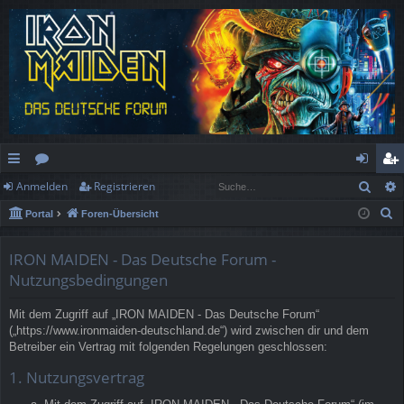
Such
Anmelden
Registrieren
ch
or
n
eg
S
Portal
Foren-Übersicht
ne
en
m
ist
u
llz
el
rie
c
IRON MAIDEN - Das Deutsche Forum -
h
ug
de
re
Nutzungsbedingungen
e
rif
n
n
Mit dem Zugriff auf „IRON MAIDEN - Das Deutsche Forum“
(„https://www.ironmaiden-deutschland.de“) wird zwischen dir und dem
f
Betreiber ein Vertrag mit folgenden Regelungen geschlossen:
1. Nutzungsvertrag