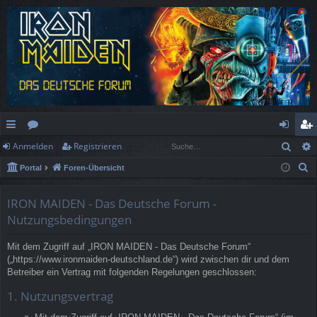
Such
Anmelden
Registrieren
ch
or
n
eg
S
Portal
Foren-Übersicht
ne
en
m
ist
u
llz
el
rie
c
IRON MAIDEN - Das Deutsche Forum -
h
ug
de
re
Nutzungsbedingungen
e
rif
n
n
Mit dem Zugriff auf „IRON MAIDEN - Das Deutsche Forum“
(„https://www.ironmaiden-deutschland.de“) wird zwischen dir und dem
f
Betreiber ein Vertrag mit folgenden Regelungen geschlossen:
1. Nutzungsvertrag