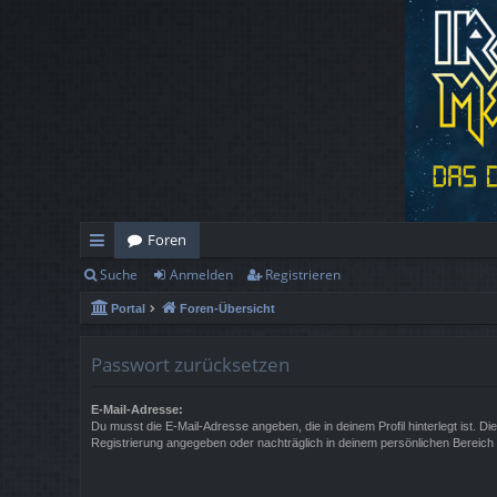
Foren
Suche
Anmelden
Registrieren
ch
Portal
Foren-Übersicht
ne
llz
Passwort zurücksetzen
ug
E-Mail-Adresse:
rif
Du musst die E-Mail-Adresse angeben, die in deinem Profil hinterlegt ist. Di
Registrierung angegeben oder nachträglich in deinem persönlichen Bereich
f