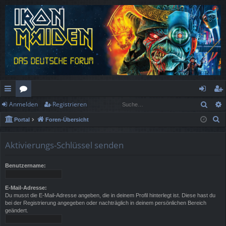
Such
Anmelden
Registrieren
ch
or
n
eg
S
Portal
Foren-Übersicht
ne
en
m
ist
u
llz
el
rie
c
Aktivierungs-Schlüssel senden
h
ug
de
re
e
Benutzername:
rif
n
n
f
E-Mail-Adresse:
Du musst die E-Mail-Adresse angeben, die in deinem Profil hinterlegt ist. Diese hast du
bei der Registrierung angegeben oder nachträglich in deinem persönlichen Bereich
geändert.