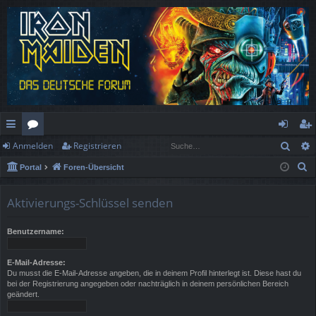
Such
Anmelden
Registrieren
ch
or
n
eg
S
Portal
Foren-Übersicht
ne
en
m
ist
u
llz
el
rie
c
Aktivierungs-Schlüssel senden
h
ug
de
re
e
Benutzername:
rif
n
n
f
E-Mail-Adresse:
Du musst die E-Mail-Adresse angeben, die in deinem Profil hinterlegt ist. Diese hast du
bei der Registrierung angegeben oder nachträglich in deinem persönlichen Bereich
geändert.