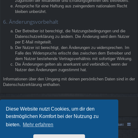
zugunsten der Mitarbeiter und Erfüllungsgehilfen des Betreibers.
Ansprüche für eine Haftung aus zwingendem nationalem Recht
bleiben unberührt.
6. Änderungsvorbehalt
Der Betreiber ist berechtigt, die Nutzungsbedingungen und die
Datenschutzerklärung zu ändern. Die Änderung wird dem Nutzer
per E-Mail mitgeteilt.
Der Nutzer ist berechtigt, den Änderungen zu widersprechen. Im
Falle des Widerspruchs erlischt das zwischen dem Betreiber und
dem Nutzer bestehende Vertragsverhältnis mit sofortiger Wirkung.
Die Änderungen gelten als anerkannt und verbindlich, wenn der
Nutzer den Änderungen zugestimmt hat.
Informationen über den Umgang mit deinen persönlichen Daten sind in der
Datenschutzerklärung enthalten.
Diese Website nutzt Cookies, um dir den
bestmöglichen Komfort bei der Nutzung zu
bieten.
Mehr erfahren
Portal
Foren-Übersicht
Kontakt
Powered by
phpBB
® Forum Software © phpBB Limited