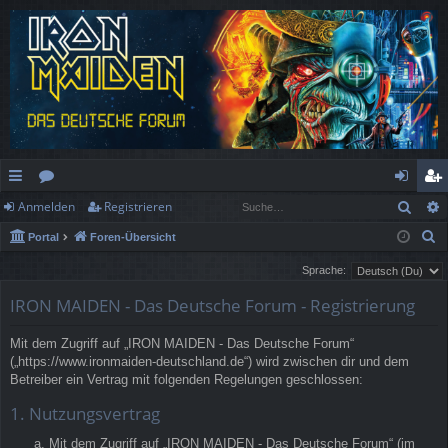
Such
Anmelden
Registrieren
ch
or
n
eg
S
Portal
Foren-Übersicht
ne
en
m
ist
u
Sprache:
llz
el
rie
c
IRON MAIDEN - Das Deutsche Forum - Registrierung
h
ug
de
re
e
rif
n
n
Mit dem Zugriff auf „IRON MAIDEN - Das Deutsche Forum“
(„https://www.ironmaiden-deutschland.de“) wird zwischen dir und dem
f
Betreiber ein Vertrag mit folgenden Regelungen geschlossen:
1. Nutzungsvertrag
Mit dem Zugriff auf „IRON MAIDEN - Das Deutsche Forum“ (im