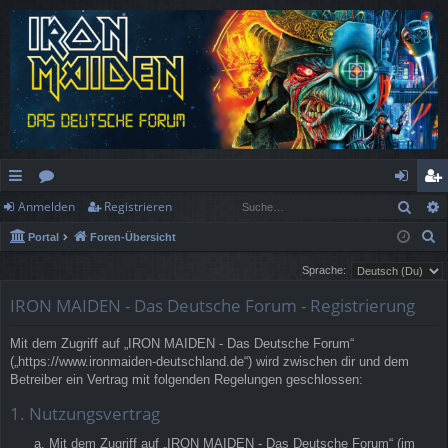
Such
Anmelden
Registrieren
ch
or
n
eg
S
Portal
Foren-Übersicht
ne
en
m
ist
u
Sprache:
llz
el
rie
c
IRON MAIDEN - Das Deutsche Forum - Registrierung
h
ug
de
re
e
rif
n
n
Mit dem Zugriff auf „IRON MAIDEN - Das Deutsche Forum“
(„https://www.ironmaiden-deutschland.de“) wird zwischen dir und dem
f
Betreiber ein Vertrag mit folgenden Regelungen geschlossen:
1. Nutzungsvertrag
Mit dem Zugriff auf „IRON MAIDEN - Das Deutsche Forum“ (im