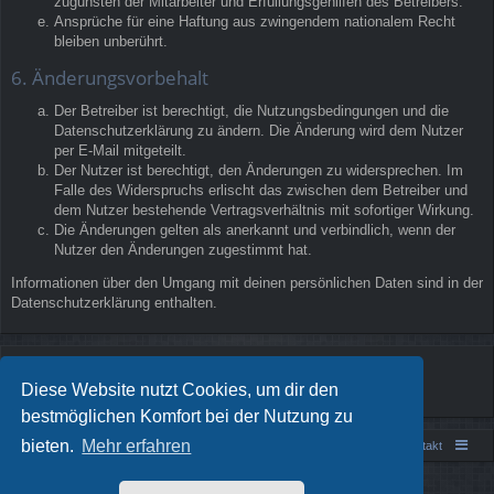
zugunsten der Mitarbeiter und Erfüllungsgehilfen des Betreibers.
Ansprüche für eine Haftung aus zwingendem nationalem Recht
bleiben unberührt.
6. Änderungsvorbehalt
Der Betreiber ist berechtigt, die Nutzungsbedingungen und die
Datenschutzerklärung zu ändern. Die Änderung wird dem Nutzer
per E-Mail mitgeteilt.
Der Nutzer ist berechtigt, den Änderungen zu widersprechen. Im
Falle des Widerspruchs erlischt das zwischen dem Betreiber und
dem Nutzer bestehende Vertragsverhältnis mit sofortiger Wirkung.
Die Änderungen gelten als anerkannt und verbindlich, wenn der
Nutzer den Änderungen zugestimmt hat.
Informationen über den Umgang mit deinen persönlichen Daten sind in der
Datenschutzerklärung enthalten.
Diese Website nutzt Cookies, um dir den
bestmöglichen Komfort bei der Nutzung zu
bieten.
Mehr erfahren
Portal
Foren-Übersicht
Kontakt
Powered by
phpBB
® Forum Software © phpBB Limited