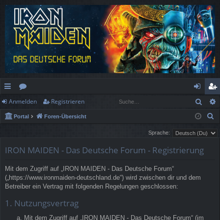
Such
Anmelden
Registrieren
ch
or
n
eg
S
Portal
Foren-Übersicht
ne
en
m
ist
u
Sprache:
llz
el
rie
c
IRON MAIDEN - Das Deutsche Forum - Registrierung
h
ug
de
re
e
rif
n
n
Mit dem Zugriff auf „IRON MAIDEN - Das Deutsche Forum“
(„https://www.ironmaiden-deutschland.de“) wird zwischen dir und dem
f
Betreiber ein Vertrag mit folgenden Regelungen geschlossen:
1. Nutzungsvertrag
Mit dem Zugriff auf „IRON MAIDEN - Das Deutsche Forum“ (im