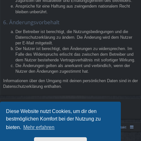
zugunsten der Mitarbeiter und Erfüllungsgehilfen des Betreibers.
Ansprüche für eine Haftung aus zwingendem nationalem Recht
bleiben unberührt.
6. Änderungsvorbehalt
Der Betreiber ist berechtigt, die Nutzungsbedingungen und die
Datenschutzerklärung zu ändern. Die Änderung wird dem Nutzer
per E-Mail mitgeteilt.
Der Nutzer ist berechtigt, den Änderungen zu widersprechen. Im
Falle des Widerspruchs erlischt das zwischen dem Betreiber und
dem Nutzer bestehende Vertragsverhältnis mit sofortiger Wirkung.
Die Änderungen gelten als anerkannt und verbindlich, wenn der
Nutzer den Änderungen zugestimmt hat.
Informationen über den Umgang mit deinen persönlichen Daten sind in der
Datenschutzerklärung enthalten.
Diese Website nutzt Cookies, um dir den
bestmöglichen Komfort bei der Nutzung zu
bieten.
Mehr erfahren
Portal
Foren-Übersicht
Kontakt
Powered by
phpBB
® Forum Software © phpBB Limited