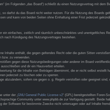
 (im Folgenden „das Board“) schließt du einen Nutzungsvertrag mit dem Betr
 so darfst du das Board nicht weiter nutzen. Für die Nutzung des Boards gelte
sen und kann von beiden Seiten ohne Einhaltung einer Frist jederzeit gekünd
ber ein einfaches, zeitlich und räumlich unbeschränktes und unentgeltliches
auch nach Kündigung des Nutzungsvertrages bestehen.
eine Inhalte enthält, die gegen geltendes Recht oder die guten Sitten verstoße
en bzw. zu verwenden.
erstößen gegen diese Nutzungsbedingungen oder anderer im Board veröffentl
ausschließen und dir ein Hausverbot erteilen.
ortung für die Inhalte von Beiträgen übernimmt, die er nicht selbst erstellt 
nen jederzeit zu löschen oder zu sperren.
räge abzuändern, sofern sie gegen o. g. Regeln verstoßen oder geeignet sind
 unter der „
GNU General Public License v2
“ (GPL) bereitgestellten Foren-
hsprachige Community unter www.phpbb.de zur Verfügung gestellt. Beide habe
g der Software für bestimmte Zwecke nicht untersagen oder auf Inhalte frem