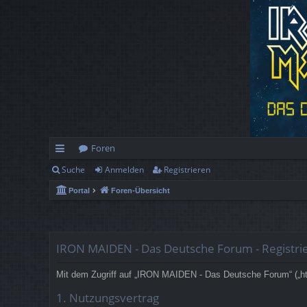
Foren
Suche
Anmelden
Registrieren
ch
Portal
Foren-Übersicht
ne
llz
ug
IRON MAIDEN - Das Deutsche Forum - Registri
rif
Mit dem Zugriff auf „IRON MAIDEN - Das Deutsche Forum“ („htt
f
1. Nutzungsvertrag