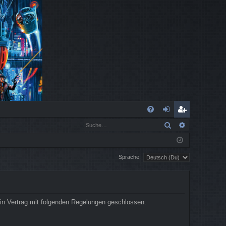
S
Suche
Erweiterte
FA
n
eg
Q
m
ist
Sprache:
el
rie
de
re
n
n
in Vertrag mit folgenden Regelungen geschlossen: