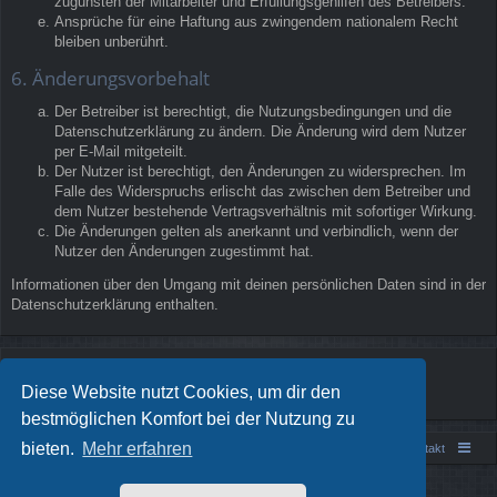
zugunsten der Mitarbeiter und Erfüllungsgehilfen des Betreibers.
Ansprüche für eine Haftung aus zwingendem nationalem Recht
bleiben unberührt.
6. Änderungsvorbehalt
Der Betreiber ist berechtigt, die Nutzungsbedingungen und die
Datenschutzerklärung zu ändern. Die Änderung wird dem Nutzer
per E-Mail mitgeteilt.
Der Nutzer ist berechtigt, den Änderungen zu widersprechen. Im
Falle des Widerspruchs erlischt das zwischen dem Betreiber und
dem Nutzer bestehende Vertragsverhältnis mit sofortiger Wirkung.
Die Änderungen gelten als anerkannt und verbindlich, wenn der
Nutzer den Änderungen zugestimmt hat.
Informationen über den Umgang mit deinen persönlichen Daten sind in der
Datenschutzerklärung enthalten.
Diese Website nutzt Cookies, um dir den
bestmöglichen Komfort bei der Nutzung zu
bieten.
Mehr erfahren
Portal
Foren-Übersicht
Kontakt
Powered by
phpBB
® Forum Software © phpBB Limited