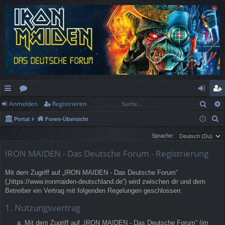
Such
Anmelden
Registrieren
ch
or
n
eg
S
Portal
Foren-Übersicht
ne
en
m
ist
u
Sprache:
llz
el
rie
c
IRON MAIDEN - Das Deutsche Forum - Registrierung
h
ug
de
re
e
rif
n
n
Mit dem Zugriff auf „IRON MAIDEN - Das Deutsche Forum“
(„https://www.ironmaiden-deutschland.de“) wird zwischen dir und dem
f
Betreiber ein Vertrag mit folgenden Regelungen geschlossen:
1. Nutzungsvertrag
Mit dem Zugriff auf „IRON MAIDEN - Das Deutsche Forum“ (im