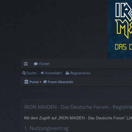
Foren
Suche
Anmelden
Registrieren
ch
Portal
Foren-Übersicht
ne
llz
ug
IRON MAIDEN - Das Deutsche Forum - Registri
rif
Mit dem Zugriff auf „IRON MAIDEN - Das Deutsche Forum“ („htt
f
1. Nutzungsvertrag