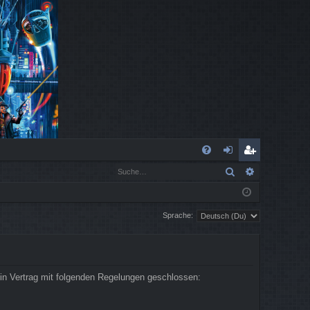
S
Suche
Erweiterte
FA
n
eg
Q
m
ist
Sprache:
el
rie
de
re
n
n
in Vertrag mit folgenden Regelungen geschlossen: