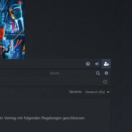
S
Suche
Erweiterte
FA
n
eg
Q
m
ist
Sprache:
el
rie
de
re
n
n
in Vertrag mit folgenden Regelungen geschlossen: