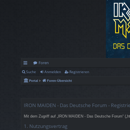
Foren
Suche
Anmelden
Registrieren
ch
Portal
Foren-Übersicht
ne
llz
ug
IRON MAIDEN - Das Deutsche Forum - Registri
rif
Mit dem Zugriff auf „IRON MAIDEN - Das Deutsche Forum“ („htt
f
1. Nutzungsvertrag