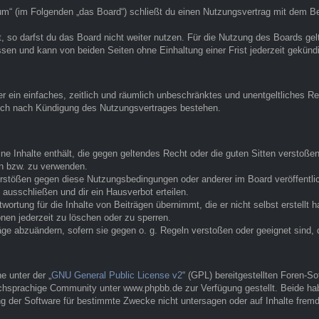
 (im Folgenden „das Board“) schließt du einen Nutzungsvertrag mit dem Betr
 so darfst du das Board nicht weiter nutzen. Für die Nutzung des Boards gelte
sen und kann von beiden Seiten ohne Einhaltung einer Frist jederzeit gekünd
ber ein einfaches, zeitlich und räumlich unbeschränktes und unentgeltliches
auch nach Kündigung des Nutzungsvertrages bestehen.
eine Inhalte enthält, die gegen geltendes Recht oder die guten Sitten verstoße
en bzw. zu verwenden.
erstößen gegen diese Nutzungsbedingungen oder anderer im Board veröffentl
ausschließen und dir ein Hausverbot erteilen.
ortung für die Inhalte von Beiträgen übernimmt, die er nicht selbst erstellt 
nen jederzeit zu löschen oder zu sperren.
räge abzuändern, sofern sie gegen o. g. Regeln verstoßen oder geeignet sind
 unter der „
GNU General Public License v2
“ (GPL) bereitgestellten Foren-
hsprachige Community unter www.phpbb.de zur Verfügung gestellt. Beide habe
g der Software für bestimmte Zwecke nicht untersagen oder auf Inhalte frem