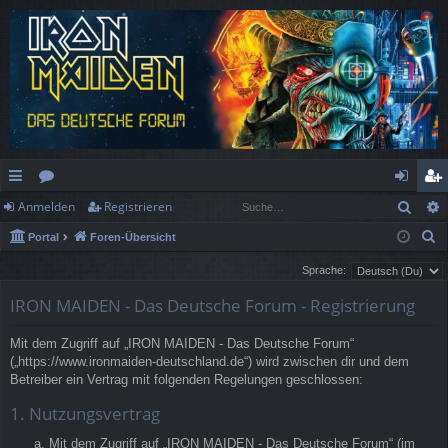
Such
Anmelden
Registrieren
ch
or
n
eg
S
Portal
Foren-Übersicht
ne
en
m
ist
u
Sprache:
llz
el
rie
c
IRON MAIDEN - Das Deutsche Forum - Registrierung
h
ug
de
re
e
rif
n
n
Mit dem Zugriff auf „IRON MAIDEN - Das Deutsche Forum“
(„https://www.ironmaiden-deutschland.de“) wird zwischen dir und dem
f
Betreiber ein Vertrag mit folgenden Regelungen geschlossen:
1. Nutzungsvertrag
Mit dem Zugriff auf „IRON MAIDEN - Das Deutsche Forum“ (im