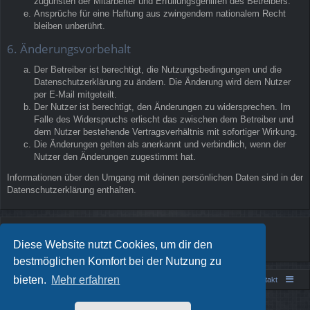
zugunsten der Mitarbeiter und Erfüllungsgehilfen des Betreibers.
Ansprüche für eine Haftung aus zwingendem nationalem Recht
bleiben unberührt.
6. Änderungsvorbehalt
Der Betreiber ist berechtigt, die Nutzungsbedingungen und die
Datenschutzerklärung zu ändern. Die Änderung wird dem Nutzer
per E-Mail mitgeteilt.
Der Nutzer ist berechtigt, den Änderungen zu widersprechen. Im
Falle des Widerspruchs erlischt das zwischen dem Betreiber und
dem Nutzer bestehende Vertragsverhältnis mit sofortiger Wirkung.
Die Änderungen gelten als anerkannt und verbindlich, wenn der
Nutzer den Änderungen zugestimmt hat.
Informationen über den Umgang mit deinen persönlichen Daten sind in der
Datenschutzerklärung enthalten.
Diese Website nutzt Cookies, um dir den
bestmöglichen Komfort bei der Nutzung zu
bieten.
Mehr erfahren
Portal
Foren-Übersicht
Kontakt
Powered by
phpBB
® Forum Software © phpBB Limited