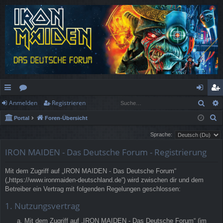
Such
Anmelden
Registrieren
ch
or
n
eg
S
Portal
Foren-Übersicht
ne
en
m
ist
u
Sprache:
llz
el
rie
c
IRON MAIDEN - Das Deutsche Forum - Registrierung
h
ug
de
re
e
rif
n
n
Mit dem Zugriff auf „IRON MAIDEN - Das Deutsche Forum“
(„https://www.ironmaiden-deutschland.de“) wird zwischen dir und dem
f
Betreiber ein Vertrag mit folgenden Regelungen geschlossen:
1. Nutzungsvertrag
Mit dem Zugriff auf „IRON MAIDEN - Das Deutsche Forum“ (im