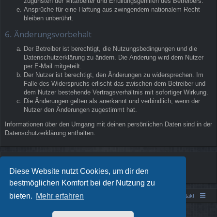
zugunsten der Mitarbeiter und Erfüllungsgehilfen des Betreibers.
Ansprüche für eine Haftung aus zwingendem nationalem Recht
bleiben unberührt.
6. Änderungsvorbehalt
Der Betreiber ist berechtigt, die Nutzungsbedingungen und die
Datenschutzerklärung zu ändern. Die Änderung wird dem Nutzer
per E-Mail mitgeteilt.
Der Nutzer ist berechtigt, den Änderungen zu widersprechen. Im
Falle des Widerspruchs erlischt das zwischen dem Betreiber und
dem Nutzer bestehende Vertragsverhältnis mit sofortiger Wirkung.
Die Änderungen gelten als anerkannt und verbindlich, wenn der
Nutzer den Änderungen zugestimmt hat.
Informationen über den Umgang mit deinen persönlichen Daten sind in der
Datenschutzerklärung enthalten.
Diese Website nutzt Cookies, um dir den
bestmöglichen Komfort bei der Nutzung zu
bieten.
Mehr erfahren
Portal
Foren-Übersicht
Kontakt
Powered by
phpBB
® Forum Software © phpBB Limited