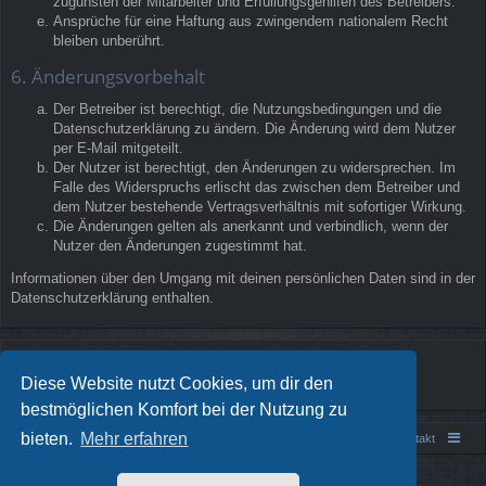
zugunsten der Mitarbeiter und Erfüllungsgehilfen des Betreibers.
Ansprüche für eine Haftung aus zwingendem nationalem Recht
bleiben unberührt.
6. Änderungsvorbehalt
Der Betreiber ist berechtigt, die Nutzungsbedingungen und die
Datenschutzerklärung zu ändern. Die Änderung wird dem Nutzer
per E-Mail mitgeteilt.
Der Nutzer ist berechtigt, den Änderungen zu widersprechen. Im
Falle des Widerspruchs erlischt das zwischen dem Betreiber und
dem Nutzer bestehende Vertragsverhältnis mit sofortiger Wirkung.
Die Änderungen gelten als anerkannt und verbindlich, wenn der
Nutzer den Änderungen zugestimmt hat.
Informationen über den Umgang mit deinen persönlichen Daten sind in der
Datenschutzerklärung enthalten.
Diese Website nutzt Cookies, um dir den
bestmöglichen Komfort bei der Nutzung zu
bieten.
Mehr erfahren
Portal
Foren-Übersicht
Kontakt
Powered by
phpBB
® Forum Software © phpBB Limited