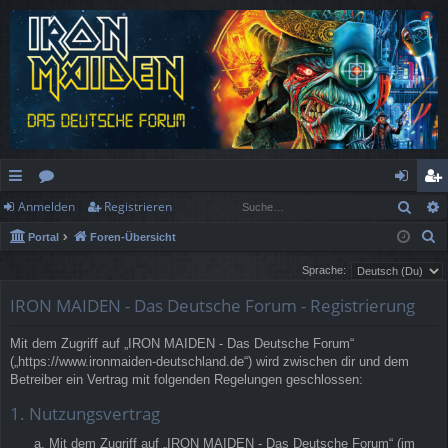
Such
Anmelden
Registrieren
ch
or
n
eg
S
Portal
Foren-Übersicht
ne
en
m
ist
u
Sprache:
llz
el
rie
c
IRON MAIDEN - Das Deutsche Forum - Registrierung
h
ug
de
re
e
rif
n
n
Mit dem Zugriff auf „IRON MAIDEN - Das Deutsche Forum“
(„https://www.ironmaiden-deutschland.de“) wird zwischen dir und dem
f
Betreiber ein Vertrag mit folgenden Regelungen geschlossen:
1. Nutzungsvertrag
Mit dem Zugriff auf „IRON MAIDEN - Das Deutsche Forum“ (im