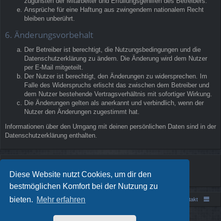
zugunsten der Mitarbeiter und Erfüllungsgehilfen des Betreibers.
Ansprüche für eine Haftung aus zwingendem nationalem Recht
bleiben unberührt.
6. Änderungsvorbehalt
Der Betreiber ist berechtigt, die Nutzungsbedingungen und die
Datenschutzerklärung zu ändern. Die Änderung wird dem Nutzer
per E-Mail mitgeteilt.
Der Nutzer ist berechtigt, den Änderungen zu widersprechen. Im
Falle des Widerspruchs erlischt das zwischen dem Betreiber und
dem Nutzer bestehende Vertragsverhältnis mit sofortiger Wirkung.
Die Änderungen gelten als anerkannt und verbindlich, wenn der
Nutzer den Änderungen zugestimmt hat.
Informationen über den Umgang mit deinen persönlichen Daten sind in der
Datenschutzerklärung enthalten.
Diese Website nutzt Cookies, um dir den
bestmöglichen Komfort bei der Nutzung zu
bieten.
Mehr erfahren
Portal
Foren-Übersicht
Kontakt
Powered by
phpBB
® Forum Software © phpBB Limited