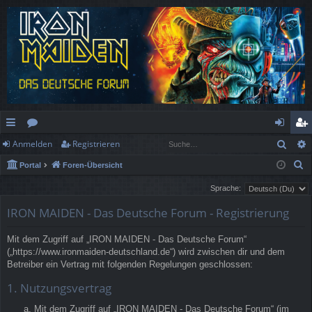
Such
Anmelden
Registrieren
ch
or
n
eg
S
Portal
Foren-Übersicht
ne
en
m
ist
u
Sprache:
llz
el
rie
c
IRON MAIDEN - Das Deutsche Forum - Registrierung
h
ug
de
re
e
rif
n
n
Mit dem Zugriff auf „IRON MAIDEN - Das Deutsche Forum“
(„https://www.ironmaiden-deutschland.de“) wird zwischen dir und dem
f
Betreiber ein Vertrag mit folgenden Regelungen geschlossen:
1. Nutzungsvertrag
Mit dem Zugriff auf „IRON MAIDEN - Das Deutsche Forum“ (im