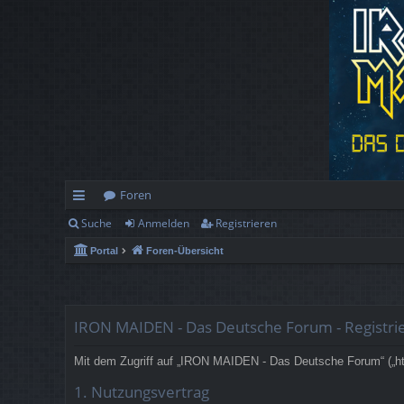
Foren
Suche
Anmelden
Registrieren
ch
Portal
Foren-Übersicht
ne
llz
ug
IRON MAIDEN - Das Deutsche Forum - Registri
rif
Mit dem Zugriff auf „IRON MAIDEN - Das Deutsche Forum“ („htt
f
1. Nutzungsvertrag