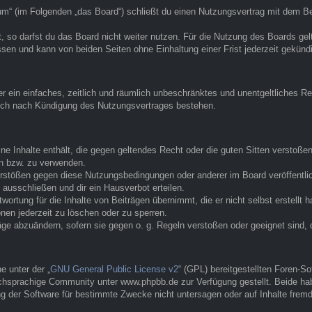
 (im Folgenden „das Board“) schließt du einen Nutzungsvertrag mit dem Betr
 so darfst du das Board nicht weiter nutzen. Für die Nutzung des Boards gelte
sen und kann von beiden Seiten ohne Einhaltung einer Frist jederzeit gekünd
ber ein einfaches, zeitlich und räumlich unbeschränktes und unentgeltliches
auch nach Kündigung des Nutzungsvertrages bestehen.
eine Inhalte enthält, die gegen geltendes Recht oder die guten Sitten verstoße
en bzw. zu verwenden.
erstößen gegen diese Nutzungsbedingungen oder anderer im Board veröffentl
ausschließen und dir ein Hausverbot erteilen.
ortung für die Inhalte von Beiträgen übernimmt, die er nicht selbst erstellt 
nen jederzeit zu löschen oder zu sperren.
räge abzuändern, sofern sie gegen o. g. Regeln verstoßen oder geeignet sind
 unter der „
GNU General Public License v2
“ (GPL) bereitgestellten Foren-
hsprachige Community unter www.phpbb.de zur Verfügung gestellt. Beide habe
g der Software für bestimmte Zwecke nicht untersagen oder auf Inhalte frem