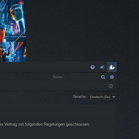
S
Suche
Erweiterte
FA
n
eg
Q
m
ist
Sprache:
el
rie
de
re
n
n
in Vertrag mit folgenden Regelungen geschlossen: