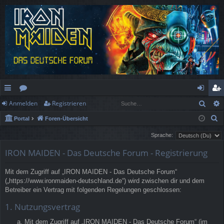
Such
Anmelden
Registrieren
ch
or
n
eg
S
Portal
Foren-Übersicht
ne
en
m
ist
u
Sprache:
llz
el
rie
c
IRON MAIDEN - Das Deutsche Forum - Registrierung
h
ug
de
re
e
rif
n
n
Mit dem Zugriff auf „IRON MAIDEN - Das Deutsche Forum“
(„https://www.ironmaiden-deutschland.de“) wird zwischen dir und dem
f
Betreiber ein Vertrag mit folgenden Regelungen geschlossen:
1. Nutzungsvertrag
Mit dem Zugriff auf „IRON MAIDEN - Das Deutsche Forum“ (im