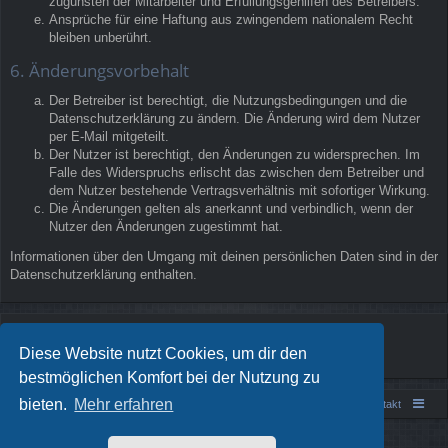
zugunsten der Mitarbeiter und Erfüllungsgehilfen des Betreibers.
Ansprüche für eine Haftung aus zwingendem nationalem Recht
bleiben unberührt.
6. Änderungsvorbehalt
Der Betreiber ist berechtigt, die Nutzungsbedingungen und die
Datenschutzerklärung zu ändern. Die Änderung wird dem Nutzer
per E-Mail mitgeteilt.
Der Nutzer ist berechtigt, den Änderungen zu widersprechen. Im
Falle des Widerspruchs erlischt das zwischen dem Betreiber und
dem Nutzer bestehende Vertragsverhältnis mit sofortiger Wirkung.
Die Änderungen gelten als anerkannt und verbindlich, wenn der
Nutzer den Änderungen zugestimmt hat.
Informationen über den Umgang mit deinen persönlichen Daten sind in der
Datenschutzerklärung enthalten.
Diese Website nutzt Cookies, um dir den
bestmöglichen Komfort bei der Nutzung zu
bieten.
Mehr erfahren
Portal
Foren-Übersicht
Kontakt
Powered by
phpBB
® Forum Software © phpBB Limited