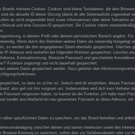
 Boards mehrere Cookies. Cookies sind kleine Textdateien, die dein Browser
sind die aktuelle ID deiner Sitzung (damit dir alle Seitenaufrufe zugeordnet 
sofern du nicht angemeldet bist) sowie Informationen über deine Teilnahme an
sschlüssel und eine Session-ID gespeichert. Die Cookies haben standardmäßig 
en.
egistrierung, in deinem Profil oder deinem persönlichem Bereich angibst. Für 
endig. Wenn durch den Betreiber weitere Daten als notwendig festgelegt wurd
lst, so werden die dort eingegebenen Daten ebenfalls gespeichert. Gleiches g
Die IP-Adresse wird weiterhin bei folgenden Aktionen gespeichert: Löschen u
l-Adresse, Kontoaktivierung, Benutzer-Passwort) und gescheiterte Anmeldeve
ne?“-Funktion angezeigt und nicht dauerhaft gespeichert.
 dass weitere Daten gespeichert werden. Dazu gehören dein Abstimmungsverha
ichtigungsfunktionen.
espeichert, so dass es sicher ist. Jedoch wird dir empfohlen, dieses Passwo
oard, also geh mit ihm sorgsam um. Insbesondere wird dich kein Vertreter des
ein Passwort vergessen haben, so kannst du die Funktion „Ich habe mein Pas
d sendet anschließend ein neu generiertes Passwort an diese Adresse, mit 
n näher spezifizierten Daten zu speichern, um das Board betreiben und anbie
 Interessenabwägung zwischen deinen und seinen Interessen sowie den Interes
r Browser-Kennung zu speichern, sofern dies zur Gefahrenabwehr oder zur rec