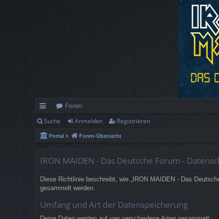
Foren
Suche
Anmelden
Registrieren
ch
Portal
Foren-Übersicht
ne
llz
IRON MAIDEN - Das Deutsche Forum - Datensc
ug
Diese Richtlinie beschreibt, wie „IRON MAIDEN - Das Deutsche
rif
gesammelt werden.
f
Umfang und Art der Datenspeicherung
Deine Daten werden auf vier verschiedene Arten gesammelt: