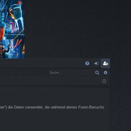
S
Suche
Erweiterte
FA
n
eg
Q
m
ist
el
rie
de
re
iber“) die Daten verwendet, die während deines Foren-Besuchs
n
n