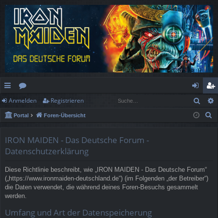
Such
Anmelden
Registrieren
ch
or
n
eg
S
Portal
Foren-Übersicht
ne
en
m
ist
u
llz
el
rie
c
IRON MAIDEN - Das Deutsche Forum -
h
ug
de
re
Datenschutzerklärung
e
rif
n
n
Diese Richtlinie beschreibt, wie „IRON MAIDEN - Das Deutsche Forum“
(„https://www.ironmaiden-deutschland.de“) (im Folgenden „der Betreiber“)
f
die Daten verwendet, die während deines Foren-Besuchs gesammelt
werden.
Umfang und Art der Datenspeicherung